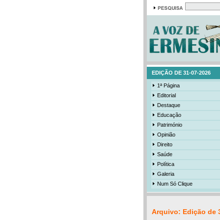
EDIÇÃO DE 31-07-2026
1ª Página
Editorial
Destaque
Educação
Património
Opinião
Direito
Saúde
Política
Galeria
Num Só Clique
Arquivo: Edição de 