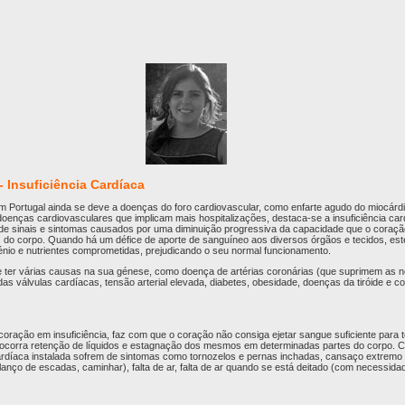
 Insuficiência Cardíaca
em Portugal ainda se deve a doenças do foro cardiovascular, como enfarte agudo do miocárdi
 doenças cardiovasculares que implicam mais hospitalizações, destaca-se a insuficiência ca
o de sinais e sintomas causados por uma diminuição progressiva da capacidade que o cora
 do corpo. Quando há um défice de aporte de sanguíneo aos diversos órgãos e tecidos, es
nio e nutrientes comprometidas, prejudicando o seu normal funcionamento.
de ter várias causas na sua génese, como doença de artérias coronárias (que suprimem as 
as válvulas cardíacas, tensão arterial elevada, diabetes, obesidade, doenças da tiróide e 
o coração em insuficiência, faz com que o coração não consiga ejetar sangue suficiente para
corra retenção de líquidos e estagnação dos mesmos em determinadas partes do corpo. 
ardíaca instalada sofrem de sintomas como tornozelos e pernas inchadas, cansaço extremo 
m lanço de escadas, caminhar), falta de ar, falta de ar quando se está deitado (com necessida