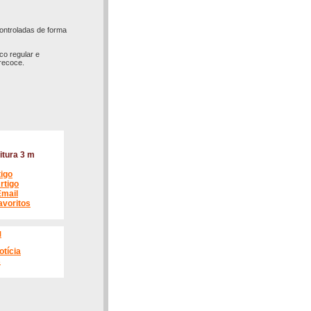
controladas de forma
co regular e
precoce.
itura 3 m
tigo
rtigo
Email
avoritos
l
otícia
s