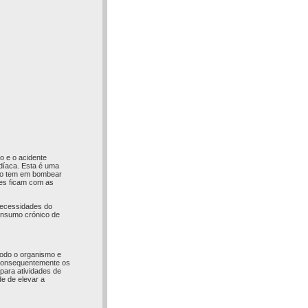
o e o acidente
rdíaca. Esta é uma
ção tem em bombear
tes ficam com as
necessidades do
consumo crónico de
 todo o organismo e
Consequentemente os
para atividades de
de de elevar a