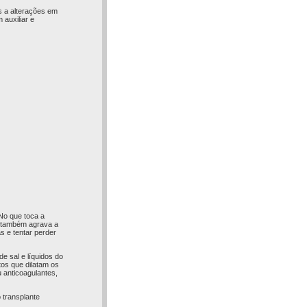
os a alterações em
auxiliar e
 No que toca a
 e também agrava a
s e tentar perder
e sal e líquidos do
os que dilatam os
 anticoagulantes,
 transplante