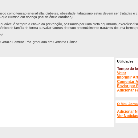
isco como tensão arterial alta, diabetes, obesidade, tabagismo estas devem ser tratadas e 
a que culmine em doença (insuficiência cardíaca).
saudável é sempre a chave da prevenção, passando por uma dieta equilibrada, exercício físi
dico de família de forma a avaliar fatores de risco potencialmente tratáveis de uma forma 
o*
Geral e Familiar, Pós-graduada em Geriatria Clínica
Utilidades
Tempo de le
Votar
Imprimir Ar
Comentar A
Enviar por 
Adicionar F
O Meu Jorna
Adicionar N
Ver Notícia