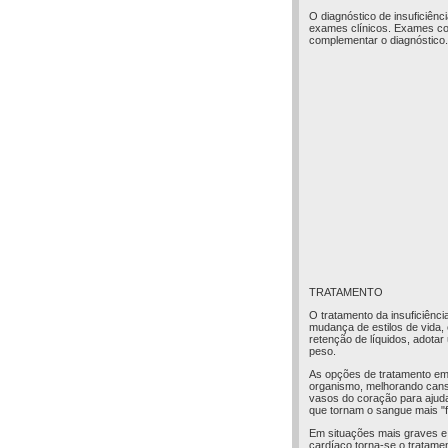
O diagnóstico de insuficiênc
exames clínicos. Exames com
complementar o diagnóstico.
TRATAMENTO
O tratamento da insuficiênci
mudança de estilos de vida, 
retenção de líquidos, adotar
peso.
As opções de tratamento em 
organismo, melhorando cans
vasos do coração para ajuda
que tornam o sangue mais "f
Em situações mais graves e 
cardíaco torna-se o tratament