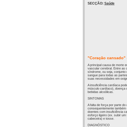
SECÇÃO:
Saúde
"Coração cansado" -
A principal causa de morte 
vascular cerebral. Entre as
síndrome, ou seja, conjunt
sangue para todas as partes
suas necessidades em oxigé
A insuficiência cardíaca po
músculo cardíaco), doença d
bebidas alcoólicas.
SINTOMAS
A falta de força por parte d
consequentemente também o
doentes com insuficiência c
esforço ligeiro (ex. subir u
cabeceira) e tosse.
DIAGNÓSTICO