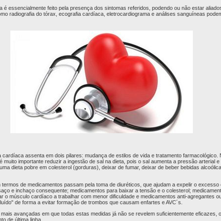
ia é essencialmente feito pela presença dos sintomas referidos, podendo ou não estar aliad
o radiografia do tórax, ecografia cardíaca, eletrocardiograma e análises sanguíneas podem 
a cardíaca assenta em dois pilares: mudança de estilos de vida e tratamento farmacológico.
é muito importante reduzir a ingestão de sal na dieta, pois o sal aumenta a pressão arterial
 uma dieta pobre em colesterol (gorduras), deixar de fumar, deixar de beber bebidas alcoólica
termos de medicamentos passam pela toma de diuréticos, que ajudam a expelir o excesso d
aço e inchaço consequente; medicamentos para baixar a tensão e o colesterol; medicament
r o músculo cardíaco a trabalhar com menor dificuldade e medicamentos anti-agregantes ou
luído" de forma a evitar formação de trombos que causam enfartes e AVC´s.
mais avançadas em que todas estas medidas já não se revelem suficientemente eficazes, o
o de última linha.