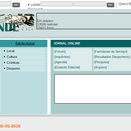
Quero R
Password
Em arquivo
13558 notícias
19421 fotos
385 edições
3206 mensagens
525 registos
Edição Actual
JORNAL ONLINE
Local
[Fórum]
[Farmácias de Serviço]
Cultura
[Inquéritos]
[Resultados Desportivos]
[Agenda]
[Pesquisa]
Crónicas
[Estatuto Editorial]
[Arquivo]
Desporto
30-05-2018