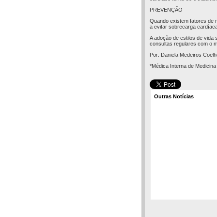
PREVENÇÃO
Quando existem fatores de r
a evitar sobrecarga cardíac
A adoção de estilos de vida 
consultas regulares com o mé
Por: Daniela Medeiros Coelh
*Médica Interna de Medicina 
Outras Notícias