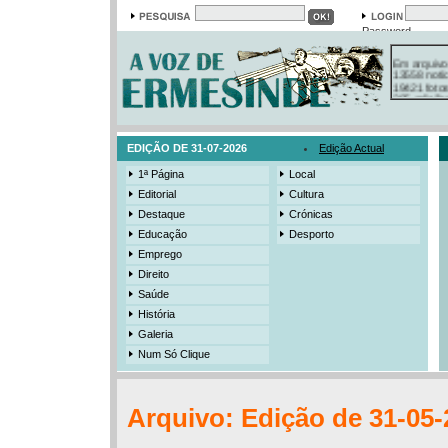
Password
Em arquivo
13558 notí
19421 foto
385 ediçõe
3206 mens
525 registo
EDIÇÃO DE 31-07-2026
Edição Actual
1ª Página
Local
Editorial
Cultura
Destaque
Crónicas
Educação
Desporto
Emprego
Direito
Saúde
História
Galeria
Num Só Clique
Arquivo: Edição de 31-05-