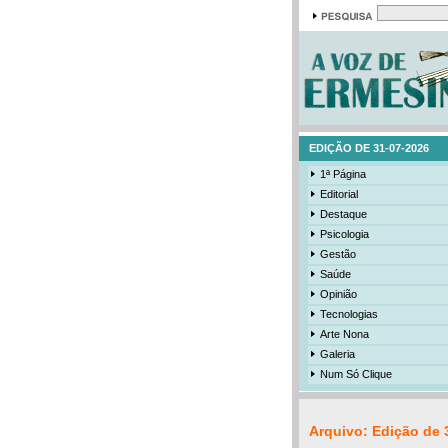
EDIÇÃO DE 31-07-2026
1ª Página
Editorial
Destaque
Psicologia
Gestão
Saúde
Opinião
Tecnologias
Arte Nona
Galeria
Num Só Clique
Arquivo: Edição de 