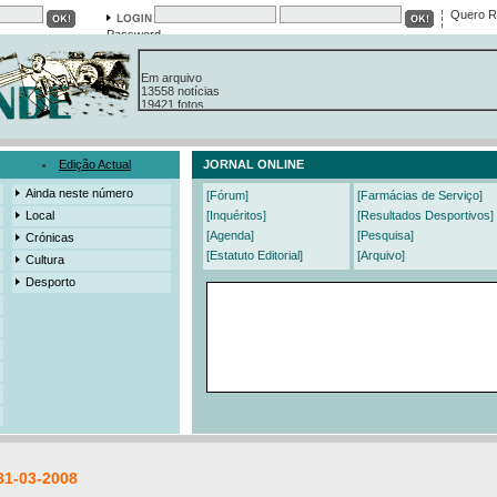
Quero R
Password
Em arquivo
13558 notícias
19421 fotos
385 edições
3206 mensagens
525 registos
Edição Actual
JORNAL ONLINE
Ainda neste número
[Fórum]
[Farmácias de Serviço]
Local
[Inquéritos]
[Resultados Desportivos]
[Agenda]
[Pesquisa]
Crónicas
[Estatuto Editorial]
[Arquivo]
Cultura
Desporto
31-03-2008