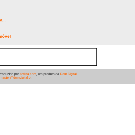
...
emóvel
Produzido por
ardina.com
, um produto da
Dom Digital
.
master@domdigital.pt
.