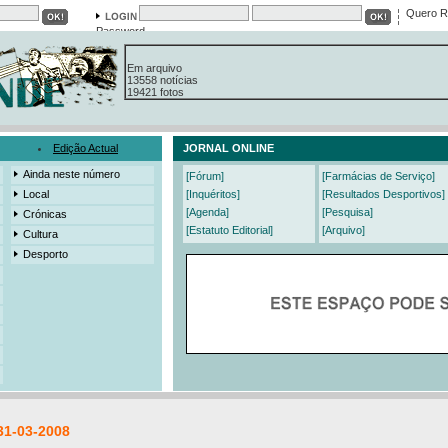
Quero R
Password
Em arquivo
13558 notícias
19421 fotos
385 edições
3206 mensagens
525 registos
Edição Actual
JORNAL ONLINE
Ainda neste número
[Fórum]
[Farmácias de Serviço]
Local
[Inquéritos]
[Resultados Desportivos]
[Agenda]
[Pesquisa]
Crónicas
[Estatuto Editorial]
[Arquivo]
Cultura
Desporto
31-03-2008