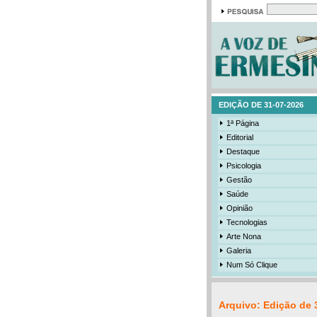
EDIÇÃO DE 31-07-2026
1ª Página
Editorial
Destaque
Psicologia
Gestão
Saúde
Opinião
Tecnologias
Arte Nona
Galeria
Num Só Clique
Arquivo: Edição de 