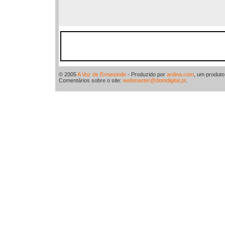
© 2005
A Voz de Ermesinde
- Produzido por
ardina.com
, um produt
Comentários sobre o site:
webmaster@domdigital.pt
.