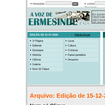
Password
Em arquivo
13558 notí
19421 foto
385 ediçõe
3206 mens
525 registo
EDIÇÃO DE 31-07-2026
Edição Actual
1ª Página
Local
Editorial
Cultura
Destaque
Crónicas
História
Painel partidário
Ciência
Desporto
Galeria
Num Só Clique
Arquivo: Edição de 15-12-