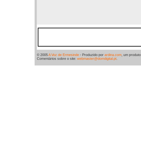
© 2005
A Voz de Ermesinde
- Produzido por
ardina.com
, um produt
Comentários sobre o site:
webmaster@domdigital.pt
.