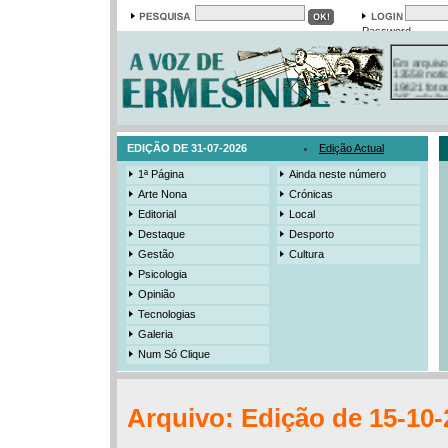
Password
Em arquivo
13558 notí
19421 foto
385 ediçõe
3206 mens
525 registo
EDIÇÃO DE 31-07-2026
Edição Actual
1ª Página
Ainda neste número
Arte Nona
Crónicas
Editorial
Local
Destaque
Desporto
Gestão
Cultura
Psicologia
Opinião
Tecnologias
Galeria
Num Só Clique
Arquivo: Edição de 15-10-