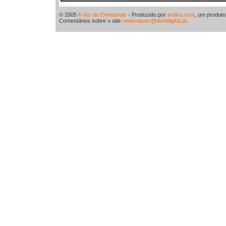
© 2005
A Voz de Ermesinde
- Produzido por
ardina.com
, um produt
Comentários sobre o site:
webmaster@domdigital.pt
.