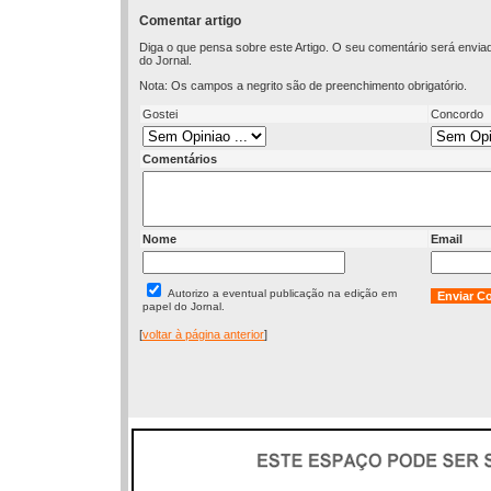
Comentar artigo
Diga o que pensa sobre este Artigo. O seu comentário será envia
do Jornal.
Nota: Os campos a negrito são de preenchimento obrigatório.
Gostei
Concordo
Comentários
Nome
Email
Autorizo a eventual publicação na edição em
papel do Jornal.
[
voltar à página anterior
]