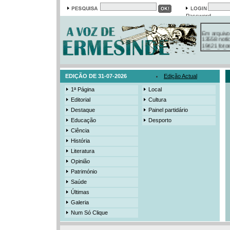
Password
Em arquivo
13558 notí
19421 foto
385 ediçõe
3206 mens
525 registo
EDIÇÃO DE 31-07-2026
Edição Actual
1ª Página
Local
Editorial
Cultura
Destaque
Painel partidário
Educação
Desporto
Ciência
História
Literatura
Opinião
Património
Saúde
Últimas
Galeria
Num Só Clique