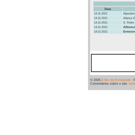
Data
14-11-2021
Alpendor
14-11-2021
Aliança 
14-11-2021
S. Pedro
14-11-2021
Alfenen
14-11-2021
Ermesin
© 2005
A Voz de Ermesinde
- 
Comentários sobre o site:
web