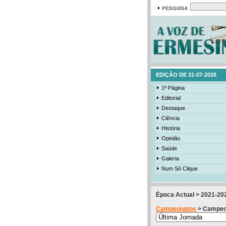
EDIÇÃO DE 31-07-2026
1ª Página
Editorial
Destaque
Ciência
História
Opinião
Saúde
Galeria
Num Só Clique
Época Actual > 2021-20
Campeonatos
> Campeona