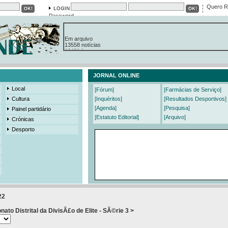
Quero R
Password
Em arquivo
13558 notícias
19421 fotos
385 edições
3206 mensagens
525 registos
JORNAL ONLINE
Local
[Fórum]
[Farmácias de Serviço]
Cultura
[Inquéritos]
[Resultados Desportivos]
[Agenda]
[Pesquisa]
Painel partidário
[Estatuto Editorial]
[Arquivo]
Crónicas
Desporto
22
to Distrital da DivisÃ£o de Elite - SÃ©rie 3 >