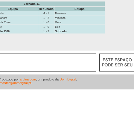
Jornada 11
Equipa
Resultado
Equipa
ada
4 - 1
Barrosas
Gandra
1 - 2
Vilarinho
 da Cova
1 - 0
Gens
se
1 - 0
Lixa
de 1936
1 - 2
Sobrado
Produzido por
ardina.com
, um produto da
Dom Digital
.
master@domdigital.pt
.