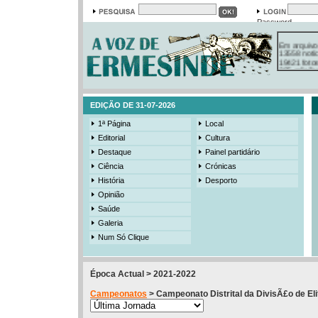
Password
Em arquivo
13558 notí
19421 foto
385 ediçõe
3206 mens
525 registo
EDIÇÃO DE 31-07-2026
1ª Página
Local
Editorial
Cultura
Destaque
Painel partidário
Ciência
Crónicas
História
Desporto
Opinião
Saúde
Galeria
Num Só Clique
Época Actual > 2021-2022
Campeonatos
> Campeonato Distrital da DivisÃ£o de Eli