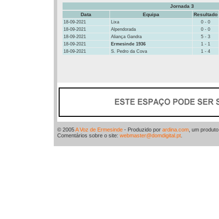
Jornada 3
Data
Equipa
Resultado
18-09-2021
Lixa
0 - 0
18-09-2021
Alpendorada
0 - 0
18-09-2021
Aliança Gandra
5 - 3
18-09-2021
Ermesinde 1936
1 - 1
18-09-2021
S. Pedro da Cova
1 - 4
© 2005
A Voz de Ermesinde
- Produzido por
ardina.com
, um produt
Comentários sobre o site:
webmaster@domdigital.pt
.