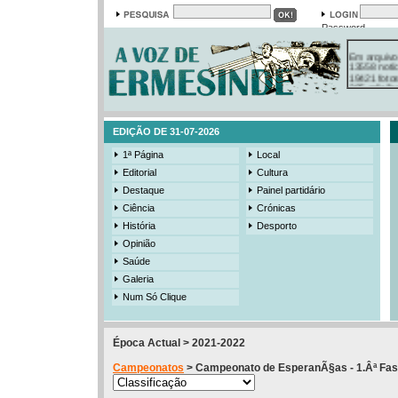
Password
Em arquivo
13558 notí
19421 foto
385 ediçõe
3206 mens
525 registo
EDIÇÃO DE 31-07-2026
1ª Página
Local
Editorial
Cultura
Destaque
Painel partidário
Ciência
Crónicas
História
Desporto
Opinião
Saúde
Galeria
Num Só Clique
Época Actual > 2021-2022
Campeonatos
> Campeonato de EsperanÃ§as - 1.Âª Fase