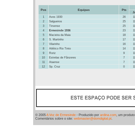
Pos
Equipas
Pts
J
1
Aves 1930
26
1
2
Salgueiros
25
1
3
Tirsense
25
1
4
Ermesinde 1936
23
1
5
Macieira da Maia
18
1
6
S. Martinho
17
1
7
Vilarinho
16
1
8
Atlético Rio Tinto
14
1
9
Roriz
9
1
10
Estrelas de Fânzeres
7
1
11
Ataense
7
1
12
Sp. Cruz
0
1
© 2005
A Voz de Ermesinde
- Produzido por
ardina.com
, um produt
Comentários sobre o site:
webmaster@domdigital.pt
.