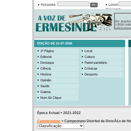
Password
Em arquivo
13558 notí
19421 foto
385 ediçõe
3206 mens
525 registo
EDIÇÃO DE 31-07-2026
1ª Página
Local
Editorial
Cultura
Destaque
Painel partidário
Ciência
Crónicas
História
Desporto
Opinião
Saúde
Galeria
Num Só Clique
Época Actual > 2021-2022
Campeonatos
> Campeonato Distrital da DivisÃ£o de Ho