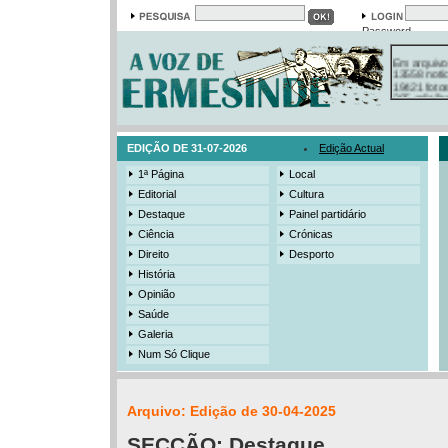
Password
Em arquivo
13558 notí
19421 foto
385 ediçõe
3206 mens
525 registo
EDIÇÃO DE 31-07-2026
Edição Actual
1ª Página
Local
Editorial
Cultura
Destaque
Painel partidário
Ciência
Crónicas
Direito
Desporto
História
Opinião
Saúde
Galeria
Num Só Clique
Arquivo: Edição de 30-04-2025
SECÇÃO:
Destaque