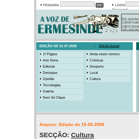
Password
Em arquivo
13558 notí
19421 foto
385 ediçõe
3206 mens
525 registo
EDIÇÃO DE 31-07-2026
Edição Actual
1ª Página
Ainda neste número
Arte Nona
Crónicas
Editorial
Desporto
Destaque
Local
Opinião
Cultura
Tecnologias
Galeria
Num Só Clique
Arquivo: Edição de 15-05-2006
SECÇÃO:
Cultura