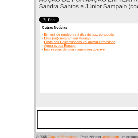
Sandra Santos e Júnior Sampaio (co
Outras Notícias
·
Ermesinde rendeu-se à diva do jazz português
·
Ellas (en)cantaram em Valongo
·
Festa das Colectividades vai animar Ermesinde
·
Ágora evoca Bocage
·
Impressões de uma viagem inesquecível!
© 2005
A Voz de Ermesinde
- Produzido por
ardina.com
, um produt