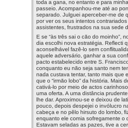
toda a gana, no entanto e para minha
passeio. Acompanhou-me até ao pon
separado. Julguei aperceber-me de q
por ver os seus intentos contrariados 
assistentes, frustrados na sua sede 
E se “às três sai o cão do moinho”, n
dia escolhi nova estratégia. Reflecti 
aconselhável fazê-lo sem conflitualid
aquele adversário, ganhar a sua conf
pacto estabelecido entre S. Francisc
conquanto eu não seja santo nem te
nada custava tentar, tanto mais que
que o “irmão lobo” da história. Mais 
cativá-lo por meio de actos carinho
uma oferta. A uma distância prudente
lhe dar. Aproximou-se e deixou de la
pouco, depois despejei o invólucro n
cabeça e no pêlo hirsuto do lombo, fi
enquanto ele comia sofregamente o q
Estavam seladas as pazes, tive a cer