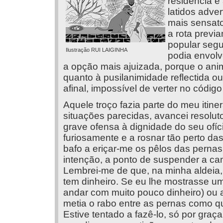
residência e
latidos adve
mais sensato
a rota previ
popular segu
Ilustração RUI LAIGINHA
podia envolve
a opção mais ajuizada, porque o anim
quanto à pusilanimidade reflectida o
afinal, impossível de verter no códi
Aquele troço fazia parte do meu itine
situações parecidas, avancei resolut
grave ofensa à dignidade do seu ofíc
furiosamente e a rosnar tão perto da
bafo a eriçar-me os pêlos das perna
intenção, a ponto de suspender a cam
Lembrei-me de que, na minha aldeia
tem dinheiro. Se eu lhe mostrasse 
andar com muito pouco dinheiro) ou 
metia o rabo entre as pernas como q
Estive tentado a fazê-lo, só por graç