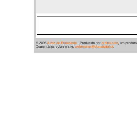
© 2005
A Voz de Ermesinde
- Produzido por
ardina.com
, um produt
Comentários sobre o site:
webmaster@domdigital.pt
.