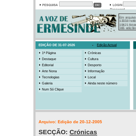
Password
Em arquivo
13558 notí
19421 foto
385 ediçõe
3206 mens
525 registo
EDIÇÃO DE 31-07-2026
Edição Actual
1ª Página
Crónicas
Destaque
Cultura
Editorial
Desporto
Arte Nona
Informação
Tecnologias
Local
Galeria
Ainda neste número
Num Só Clique
Arquivo: Edição de 20-12-2005
SECÇÃO:
Crónicas