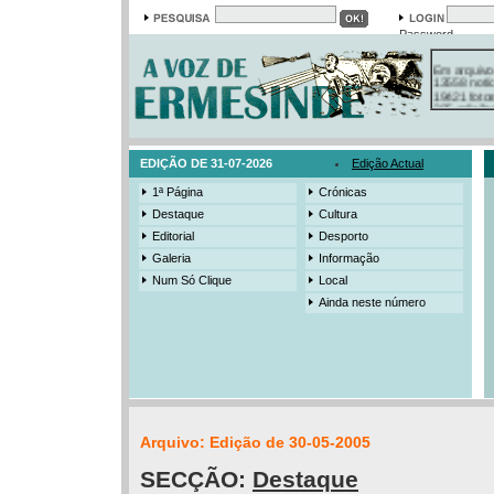
Password
Em arquivo
13558 notí
19421 foto
385 ediçõe
3206 mens
525 registo
EDIÇÃO DE 31-07-2026
Edição Actual
1ª Página
Crónicas
Destaque
Cultura
Editorial
Desporto
Galeria
Informação
Num Só Clique
Local
Ainda neste número
Arquivo: Edição de 30-05-2005
SECÇÃO:
Destaque