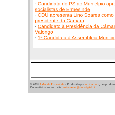
·
Candidata do PS ao Município apr
socialistas de Ermesinde
·
CDU apresenta Lino Soares como 
presidente da Câmara
·
Candidato à Presidência da Câmar
Valongo
·
1ª Candidata à Assembleia Munici
© 2005
A Voz de Ermesinde
- Produzido por
ardina.com
, um produt
Comentários sobre o site:
webmaster@domdigital.pt
.