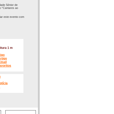
dade Sénior de
to “Cantares ao
oiar este evento com
itura 1 m
tigo
rtigo
Email
avoritos
l
otícia
s