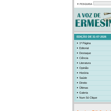
EDIÇÃO DE 31-07-2026
1ª Página
Editorial
Destaque
Ciência
Literatura
Opinião
História
Saúde
Direito
Últimas
Galeria
Num Só Clique