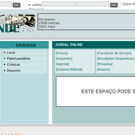
Quero R
Password
Em arquivo
13558 notícias
19421 fotos
385 edições
3206 mensagens
525 registos
Edição Actual
JORNAL ONLINE
Local
[Fórum]
[Farmácias de Serviço]
Painel partidário
[Inquéritos]
[Resultados Desportivos]
[Agenda]
[Pesquisa]
Crónicas
[Estatuto Editorial]
[Arquivo]
Desporto