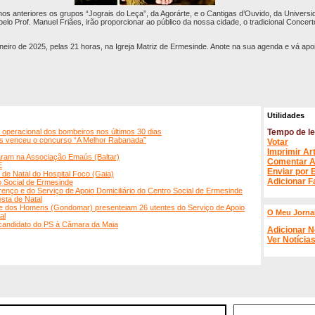
os anteriores os grupos “Jograis do Leça”, da Agorárte, e o Cantigas d’Ouvido, da Universi
elo Prof. Manuel Friães, irão proporcionar ao público da nossa cidade, o tradicional Concer
aneiro de 2025, pelas 21 horas, na Igreja Matriz de Ermesinde. Anote na sua agenda e vá ap
Utilidades
e operacional dos bombeiros nos últimos 30 dias
Tempo de le
as venceu o concurso “A Melhor Rabanada”
Votar
Imprimir Ar
aram na Associação Emaús (Baltar)
Comentar A
E
Enviar por 
de Natal do Hospital Foco (Gaia)
Adicionar F
o Social de Ermesinde
renço e do Serviço de Apoio Domiciliário do Centro Social de Ermesinde
sta de Natal
ãe dos Homens (Gondomar) presenteiam 26 utentes do Serviço de Apoio
O Meu Jorna
al
 candidato do PS à Câmara da Maia
Adicionar N
Ver Notícia