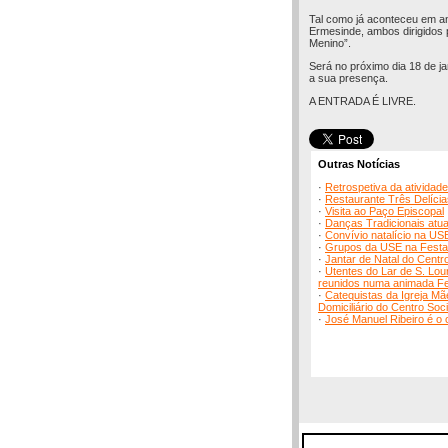
Tal como já aconteceu em an
Ermesinde, ambos dirigidos p
Menino”.
Será no próximo dia 18 de j
a sua presença.
A ENTRADA É LIVRE.
Outras Notícias
·
Retrospetiva da atividad
·
Restaurante Três Delíci
·
Visita ao Paço Episcopal
·
Danças Tradicionais atu
·
Convívio natalício na US
·
Grupos da USE na Festa 
·
Jantar de Natal do Centr
·
Utentes do Lar de S. Lou
reunidos numa animada Fe
·
Catequistas da Igreja M
Domiciliário do Centro Soci
·
José Manuel Ribeiro é o