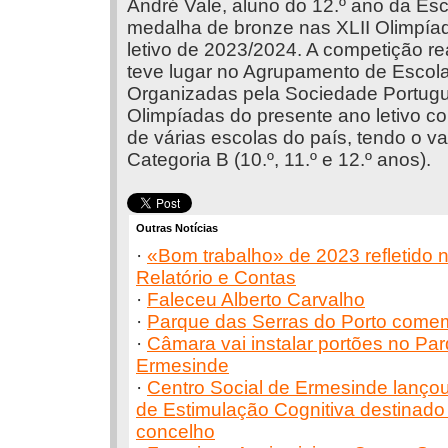
André Vale, aluno do 12.º ano da Es
medalha de bronze nas XLII Olimpía
letivo de 2023/2024. A competição re
teve lugar no Agrupamento de Escol
Organizadas pela Sociedade Portugu
Olimpíadas do presente ano letivo c
de várias escolas do país, tendo o 
Categoria B (10.º, 11.º e 12.º anos).
Outras Notícias
·
«Bom trabalho» de 2023 refletido 
Relatório e Contas
·
Faleceu Alberto Carvalho
·
Parque das Serras do Porto come
·
Câmara vai instalar portões no Pa
Ermesinde
·
Centro Social de Ermesinde lanço
de Estimulação Cognitiva destinado
concelho