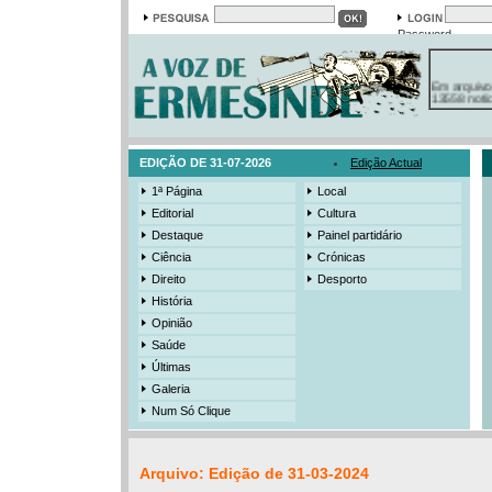
Password
Em arquivo
13558 notí
19421 foto
385 ediçõe
3206 mens
525 registo
EDIÇÃO DE 31-07-2026
Edição Actual
1ª Página
Local
Editorial
Cultura
Destaque
Painel partidário
Ciência
Crónicas
Direito
Desporto
História
Opinião
Saúde
Últimas
Galeria
Num Só Clique
Arquivo: Edição de 31-03-2024