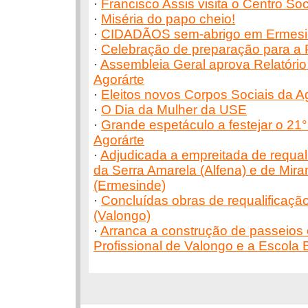
·
Francisco Assis visita o Centro So
·
Miséria do papo cheio!
·
CIDADÃOS sem-abrigo em Ermes
·
Celebração de preparação para a
·
Assembleia Geral aprova Relatório
Agorárte
·
Eleitos novos Corpos Sociais da A
·
O Dia da Mulher da USE
·
Grande espetáculo a festejar o 21°
Agorárte
·
Adjudicada a empreitada de requali
da Serra Amarela (Alfena) e de Mir
(Ermesinde)
·
Concluídas obras de requalificaçã
(Valongo)
·
Arranca a construção de passeios 
Profissional de Valongo e a Escola