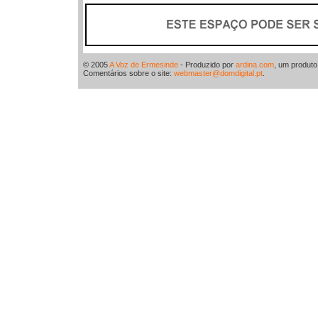
© 2005
A Voz de Ermesinde
- Produzido por
ardina.com
, um produt
Comentários sobre o site:
webmaster@domdigital.pt
.