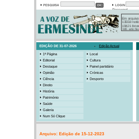
Password
Em arquivo
13558 notí
19421 foto
385 ediçõe
3206 mens
525 registo
EDIÇÃO DE 31-07-2026
Edição Actual
1ª Página
Local
Editorial
Cultura
Destaque
Painel partidário
Opinião
Crónicas
Ciência
Desporto
Direito
História
Património
Saúde
Galeria
Num Só Clique
Arquivo: Edição de 15-12-2023