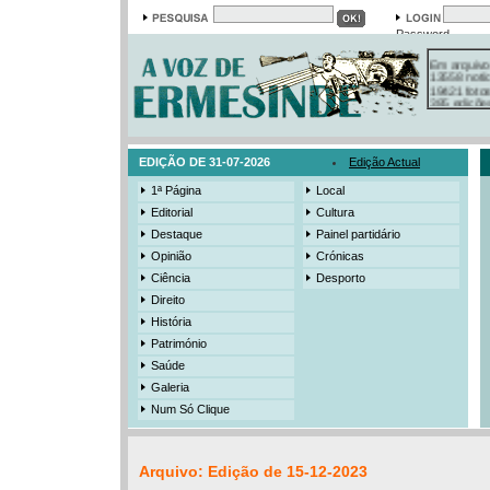
Password
Em arquivo
13558 notí
19421 foto
385 ediçõe
3206 mens
525 registo
EDIÇÃO DE 31-07-2026
Edição Actual
1ª Página
Local
Editorial
Cultura
Destaque
Painel partidário
Opinião
Crónicas
Ciência
Desporto
Direito
História
Património
Saúde
Galeria
Num Só Clique
Arquivo: Edição de 15-12-2023