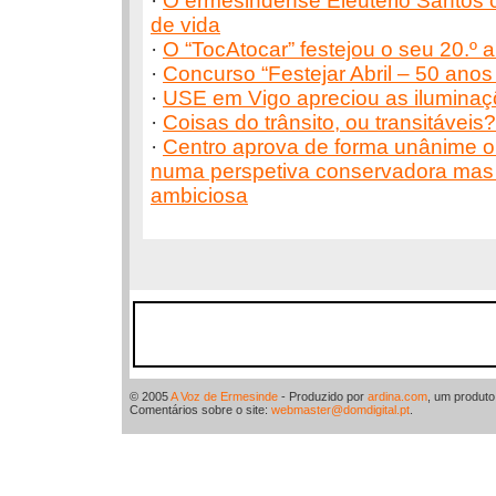
·
O ermesindense Eleutério Santos
de vida
·
O “TocAtocar” festejou o seu 20.º a
·
Concurso “Festejar Abril – 50 anos
·
USE em Vigo apreciou as iluminaçõ
·
Coisas do trânsito, ou transitáveis?
·
Centro aprova de forma unânime 
numa perspetiva conservadora ma
ambiciosa
© 2005
A Voz de Ermesinde
- Produzido por
ardina.com
, um produt
Comentários sobre o site:
webmaster@domdigital.pt
.