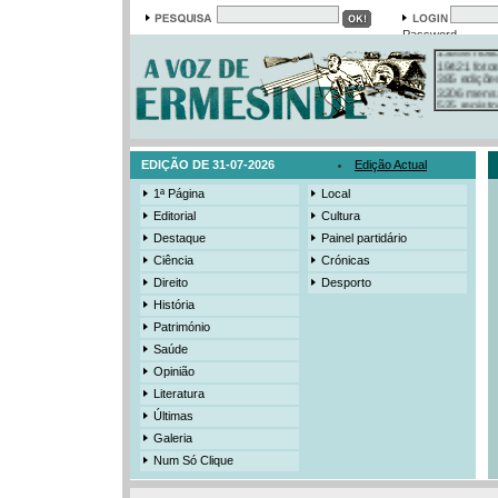
Em arquivo
Password
13558 notí
19421 foto
385 ediçõe
3206 mens
525 registo
EDIÇÃO DE 31-07-2026
Edição Actual
1ª Página
Local
Editorial
Cultura
Destaque
Painel partidário
Ciência
Crónicas
Direito
Desporto
História
Património
Saúde
Opinião
Literatura
Últimas
Galeria
Num Só Clique