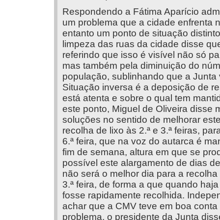
Respondendo a Fátima Aparício admit
um problema que a cidade enfrenta n
entanto um ponto de situação distinto
limpeza das ruas da cidade disse qu
referindo que isso é visível não só 
mas também pela diminuição do núme
população, sublinhando que a Junta v
Situação inversa é a deposição de r
está atenta e sobre o qual tem mant
este ponto, Miguel de Oliveira diss
soluções no sentido de melhorar este 
recolha de lixo às 2.ª e 3.ª feiras, p
6.ª feira, que na voz do autarca é m
fim de semana, altura em que se prod
possível este alargamento de dias de
não será o melhor dia para a recolha 
3.ª feira, de forma a que quando haj
fosse rapidamente recolhida. Indepe
achar que a CMV teve em boa conta e
problema, o presidente da Junta disse