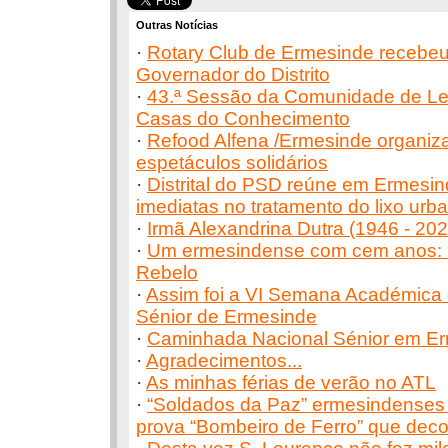
Outras Notícias
·
Rotary Club de Ermesinde recebeu 
Governador do Distrito
·
43.ª Sessão da Comunidade de Le
Casas do Conhecimento
·
Refood Alfena /Ermesinde organiza
espetáculos solidários
·
Distrital do PSD reúne em Ermesin
imediatas no tratamento do lixo urb
·
Irmã Alexandrina Dutra (1946 - 202
·
Um ermesindense com cem anos: 
Rebelo
·
Assim foi a VI Semana Académica 
Sénior de Ermesinde
·
Caminhada Nacional Sénior em E
·
Agradecimentos...
·
As minhas férias de verão no ATL
·
“Soldados da Paz” ermesindenses
prova “Bombeiro de Ferro” que deco