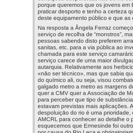
porque queremos que os jovens em 
praticar desporto e tenho a certeza q
deste equipamento público e que as q
Na resposta a Ângela Ferraz começo
serviço de recolha de “monstros”, m
pessoas sabendo disto preferem arras
sanitas, etc. para a via pública ao i
chamada para este serviço camarário
serviço carece de uma maior divulgaç
autarquia. Relativamente aos herbic
«não ser técnico», mas que sabia qua
do químico ali, ou seja, visou combat
galgado metro a metro as margens do r
quer a CMV quer a Associação de Mu
para perceber que tipo de substânci
estavam previstas mais aplicações. 
despoluição do rio é uma prioridade,
AMCRL para conhecer ao detalhe o pr
esquecemos que Ermesinde foi outro
por causa do Rio Leça e obrigatoria