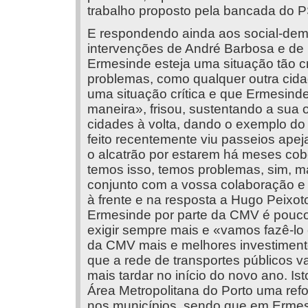
trabalho proposto pela bancada do 
E respondendo ainda aos social-dem
intervenções de André Barbosa e de 
Ermesinde esteja uma situação tão cr
problemas, como qualquer outra cida
uma situação crítica e que Ermesind
maneira», frisou, sustentando a sua
cidades à volta, dando o exemplo do 
feito recentemente viu passeios ape
o alcatrão por estarem há meses cob
temos isso, temos problemas, sim, m
conjunto com a vossa colaboração e
à frente e na resposta a Hugo Peixot
Ermesinde por parte da CMV é pouco
exigir sempre mais e «vamos fazê-lo e
da CMV mais e melhores investimento
que a rede de transportes públicos va
mais tardar no início do novo ano. Is
Área Metropolitana do Porto uma refo
nos municípios, sendo que em Ermesin