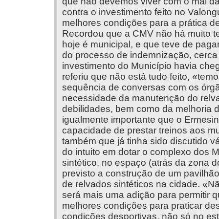
que não devemos viver com o mal das
contra o investimento feito no Valong
melhores condições para a prática de
Recordou que a CMV não há muito te
hoje é municipal, e que teve de pagar
do processo de indemnização, cerca 
investimento do Município havia che
referiu que não está tudo feito, «tem
sequência de conversas com os órgã
necessidade da manutenção do relv
debilidades, bem como da melhoria d
igualmente importante que o Ermesi
capacidade de prestar treinos aos m
também que já tinha sido discutido v
do intuito em dotar o complexo dos 
sintético, no espaço (atrás da zona 
previsto a construção de um pavilhão,
de relvados sintéticos na cidade. «N
será mais uma adição para permitir 
melhores condições para praticar de
condições desportivas, não só no est