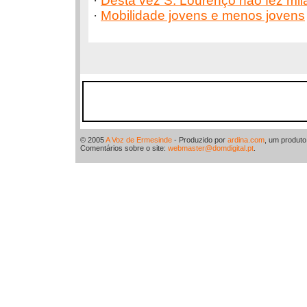
·
Desta vez S. Lourenço não fez mil
·
Mobilidade jovens e menos jovens
© 2005
A Voz de Ermesinde
- Produzido por
ardina.com
, um produt
Comentários sobre o site:
webmaster@domdigital.pt
.