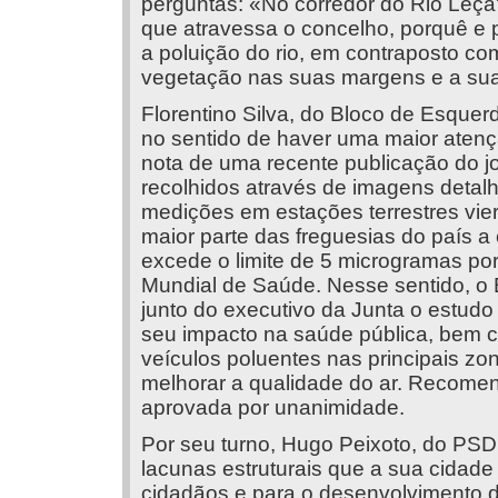
perguntas: «No corredor do Rio Leç
que atravessa o concelho, porquê e p
a poluição do rio, em contraposto co
vegetação nas suas margens e a sua
Florentino Silva, do Bloco de Esqu
no sentido de haver uma maior atenç
nota de uma recente publicação do j
recolhidos através de imagens detalha
medições em estações terrestres vi
maior parte das freguesias do país a
excede o limite de 5 microgramas po
Mundial de Saúde. Nesse sentido, o
junto do executivo da Junta o estudo
seu impacto na saúde pública, bem c
veículos poluentes nas principais zo
melhorar a qualidade do ar. Recome
aprovada por unanimidade.
Por seu turno, Hugo Peixoto, do PSD,
lacunas estruturais que a sua cidad
cidadãos e para o desenvolviment