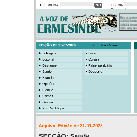
Password
Em arquivo
13558 notí
19421 foto
385 ediçõe
3206 mens
525 registo
EDIÇÃO DE 31-07-2026
Edição Actual
1ª Página
Local
Editorial
Cultura
Destaque
Painel partidário
Saúde
Desporto
História
Opinião
Ciência
Últimas
Galeria
Num Só Clique
Arquivo: Edição de 31-01-2023
SECÇÃO:
Saúde