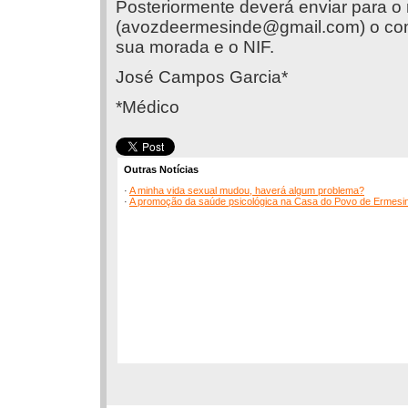
Posteriormente deverá enviar para o
(
avozdeermesinde@gmail.com
) o c
sua morada e o NIF.
José Campos Garcia*
*Médico
Outras Notícias
·
A minha vida sexual mudou, haverá algum problema?
·
A promoção da saúde psicológica na Casa do Povo de Ermesi