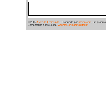
© 2005
A Voz de Ermesinde
- Produzido por
ardina.com
, um produt
Comentários sobre o site:
webmaster@domdigital.pt
.