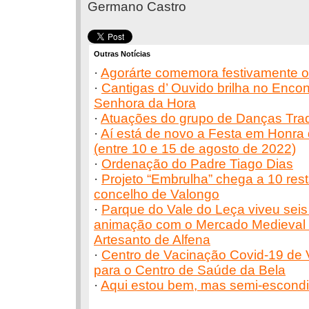
Germano Castro
Outras Notícias
·
Agorárte comemora festivamente o 
·
Cantigas d’ Ouvido brilha no Enco
Senhora da Hora
·
Atuações do grupo de Danças Trad
·
Aí está de novo a Festa em Honra
(entre 10 e 15 de agosto de 2022)
·
Ordenação do Padre Tiago Dias
·
Projeto “Embrulha” chega a 10 res
concelho de Valongo
·
Parque do Vale do Leça viveu seis 
animação com o Mercado Medieval e
Artesanto de Alfena
·
Centro de Vacinação Covid-19 de V
para o Centro de Saúde da Bela
·
Aqui estou bem, mas semi-escond