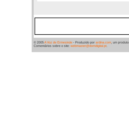
© 2005
A Voz de Ermesinde
- Produzido por
ardina.com
, um produt
Comentários sobre o site:
webmaster@domdigital.pt
.