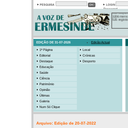
Em arquivo
13558 notí
19421 foto
Password
385 ediçõe
3206 mens
525 registo
EDIÇÃO DE 31-07-2026
Edição Actual
1ª Página
Local
Editorial
Crónicas
Destaque
Desporto
Educação
Saúde
Ciência
Património
Opinião
Últimas
Galeria
Num Só Clique
Arquivo: Edição de 20-07-2022