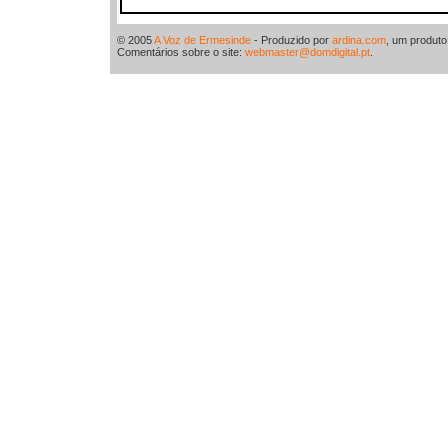
© 2005
A Voz de Ermesinde
- Produzido por
ardina.com
, um produt
Comentários sobre o site:
webmaster@domdigital.pt
.