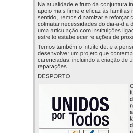
Na atualidade e fruto da conjuntura i
apoio mais firme e eficaz às famílias
sentido, iremos dinamizar e reforçar 
colmatar necessidades do dia-a-dia 
uma articulação com instituições lig
estreito estabelecer relações de pro
Temos também o intuito de, e a pensa
desenvolver um projeto que contempl
carenciadas, incluindo a criação de
reparações.
DESPORTO
O
f
d
n
a
l
d
n