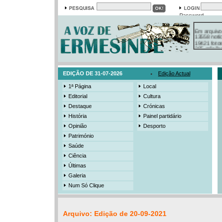
Password
Em arquivo
13558 notí
19421 foto
385 ediçõe
3206 mens
525 registo
EDIÇÃO DE 31-07-2026
Edição Actual
1ª Página
Local
Editorial
Cultura
Destaque
Crónicas
História
Painel partidário
Opinião
Desporto
Património
Saúde
Ciência
Últimas
Galeria
Num Só Clique
Arquivo: Edição de 20-09-2021