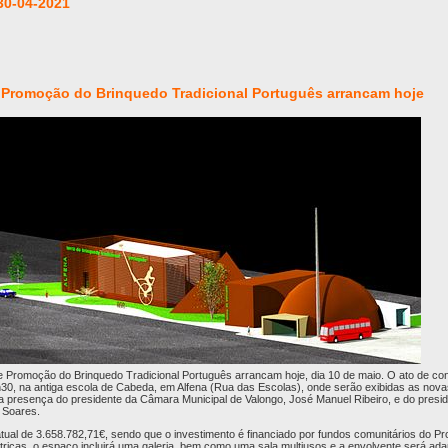
30-04-2021
 Promoção do Brinquedo Tradicional Português arrancam hoje
de Promoção do Brinquedo Tradicional Português arrancam hoje, dia 10 de maio. O ato de c
h30, na antiga escola de Cabeda, em Alfena (Rua das Escolas), onde serão exibidas as nova
 a presença do presidente da Câmara Municipal de Valongo, José Manuel Ribeiro, e do presi
o Soares.
atual de 3.658.782,71€, sendo que o investimento é financiado por fundos comunitários do 
ricas, o espaço incluirá uma galeria, bem como uma sala multiusos e a envolvente será ad