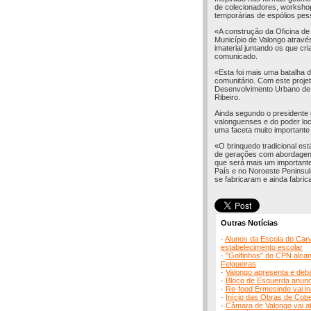
de colecionadores, workshop
temporárias de espólios pes
«A construção da Oficina d
Município de Valongo através
imaterial juntando os que cr
comunicado.
«Esta foi mais uma batalha
comunitário. Com este proje
Desenvolvimento Urbano de M
Ribeiro.
Ainda segundo o presidente 
valonguenses e do poder loc
uma faceta muito importante 
«O brinquedo tradicional est
de gerações com abordagens
que será mais um importante
País e no Noroeste Peninsula
se fabricaram e ainda fabri
Outras Notícias
·
Alunos da Escola do Carv
estabelecimento escolar
·
"Golfinhos" do CPN alcan
Felgueiras
·
Valongo apresenta e deb
·
Bloco de Esquerda anunc
·
Re-food Ermesinde vai in
·
Início das Obras de Cob
·
Câmara de Valongo vai at