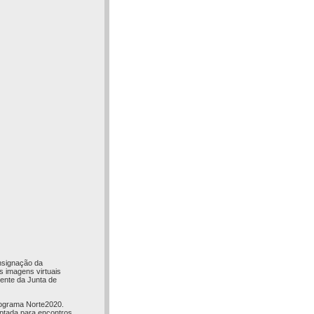
onsignação da
s imagens virtuais
dente da Junta de
Programa Norte2020.
aptada para encontros