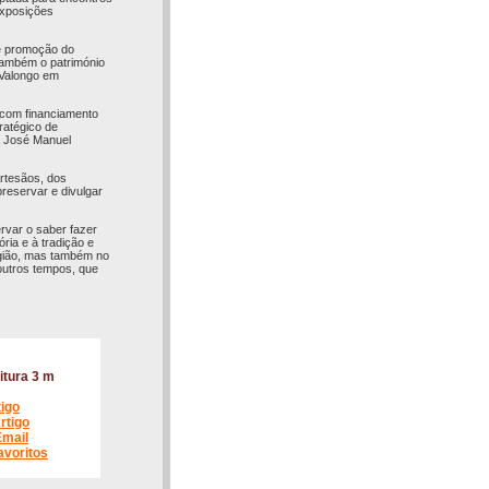
exposições
de promoção do
 também o património
e Valongo em
 com financiamento
ratégico de
a José Manuel
artesãos, dos
reservar e divulgar
ervar o saber fazer
ia e à tradição e
egião, mas também no
 outros tempos, que
itura 3 m
tigo
rtigo
Email
avoritos