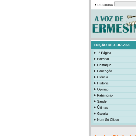
EDIÇÃO DE 31-07-2026
1ª Página
Editorial
Destaque
Educação
Ciência
História
Opinião
Património
Saúde
Últimas
Galeria
Num Só Clique