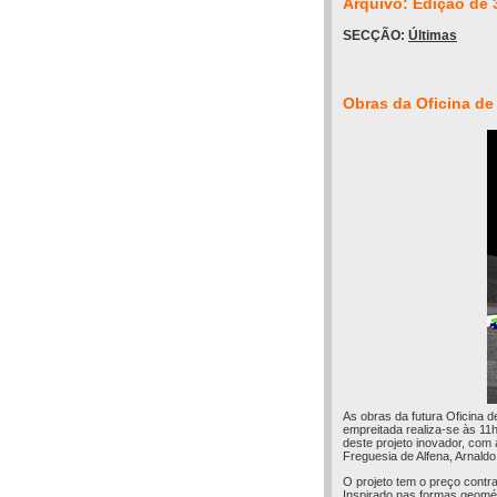
Arquivo: Edição de 
SECÇÃO:
Últimas
Obras da Oficina de
As obras da futura Oficina 
empreitada realiza-se às 11
deste projeto inovador, com
Freguesia de Alfena, Arnald
O projeto tem o preço contr
Inspirado nas formas geomét