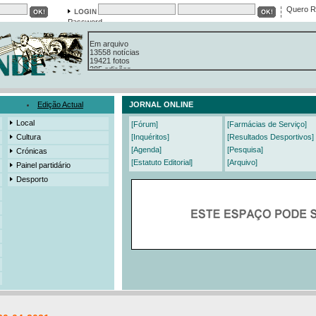
Quero R
Password
Em arquivo
13558 notícias
19421 fotos
385 edições
3206 mensagens
525 registos
Edição Actual
JORNAL ONLINE
Local
[Fórum]
[Farmácias de Serviço]
Cultura
[Inquéritos]
[Resultados Desportivos]
[Agenda]
[Pesquisa]
Crónicas
[Estatuto Editorial]
[Arquivo]
Painel partidário
Desporto