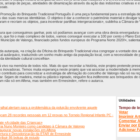
s, arranjo de peças, atividades de dinamização através da ação das indústrias criativas e 
soais.
e Promoção do Brinquedo Tradicional Português é uma peça fundamental para a estratégia 
 das suas marcas identitárias. O objetivo é dar a conhecer o património material e divulgar
iaram e recriam os objetos, para incentivar partilhas intergeracionais», sublinha a Câmara d
 dura que conseguimos ganhar, pois só podíamos avançar com uma obra desta envergadura
to, que foi o mais complexo de todos, vamos conseguir executar a 100 por cento o Plano Est
unicípio de Valongo, financiado pelos fundos europeus do Programa Norte 2020!», salient
da autarquia, «a criação da Oficina do Brinquedo Tradicional visa congregar a vontade dos 
al autárquico, traduzindo um sonho muito antigo da população local, com a necessidade de p
da identidade cultural concelhia».
á vivo na memória de todos nós. Mais do que recordar a história, este projeto pretende pres
 inovadoras. Temos muita esperança neste projeto que vai associar a modernidade à memór
 contributo para concretizar a estratégia de afirmação do concelho de Valongo não só na r
r. Sejam de madeira, metal ou plástico injetado, ninguém fica indiferente aos brinquedos de
cam não só em Alfena, mas também em Ermesinde», refere o autarca.
Utilidades
alhal alertam para a problemática da poluição envolvente aquele
Tempo de le
Votar
çam 28 recordes pessoais em 12 provas no Torneio Regional Infantis PC -
Imprimir Ar
Comentar A
ate «A cidade das Crianças»
Enviar por 
ia Nuno Monteiro como candidato à Câmara de Valongo
Adicionar F
augurar novas instalações em Alfena
ertura e Desodorização da ETAR de Ermesinde
ribuir 86 bolsas de estudo