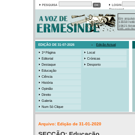
Password
Em arquivo
13558 notí
19421 foto
385 ediçõe
3206 mens
525 registo
EDIÇÃO DE 31-07-2026
Edição Actual
1ª Página
Local
Editorial
Crónicas
Destaque
Desporto
Educação
Ciência
História
Opinião
Direito
Galeria
Num Só Clique
Arquivo: Edição de 31-01-2020
SECÇÃO:
Educação