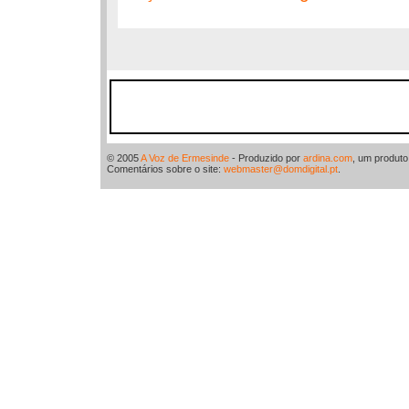
© 2005
A Voz de Ermesinde
- Produzido por
ardina.com
, um produt
Comentários sobre o site:
webmaster@domdigital.pt
.