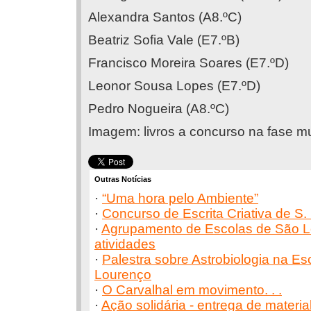
Alexandra Santos (A8.ºC)
Beatriz Sofia Vale (E7.ºB)
Francisco Moreira Soares (E7.ºD)
Leonor Sousa Lopes (E7.ºD)
Pedro Nogueira (A8.ºC)
Imagem: livros a concurso na fase mu
Outras Notícias
·
“Uma hora pelo Ambiente”
·
Concurso de Escrita Criativa de S.
·
Agrupamento de Escolas de São 
atividades
·
Palestra sobre Astrobiologia na E
Lourenço
·
O Carvalhal em movimento. . .
·
Ação solidária - entrega de materia