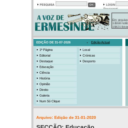
Password
Em arquivo
13558 notí
19421 foto
385 ediçõe
3206 mens
525 registo
EDIÇÃO DE 31-07-2026
Edição Actual
1ª Página
Local
Editorial
Crónicas
Destaque
Desporto
Educação
Ciência
História
Opinião
Direito
Galeria
Num Só Clique
Arquivo: Edição de 31-01-2020
SECÇÃO:
Educação