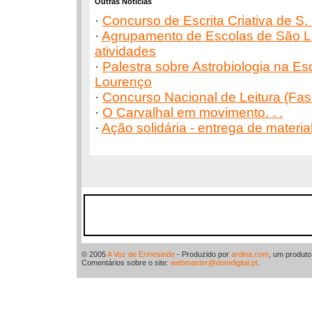
Outras Notícias
·
Concurso de Escrita Criativa de S.
·
Agrupamento de Escolas de São 
atividades
·
Palestra sobre Astrobiologia na E
Lourenço
·
Concurso Nacional de Leitura (Fas
·
O Carvalhal em movimento. . .
·
Ação solidária - entrega de materia
© 2005
A Voz de Ermesinde
- Produzido por
ardina.com
, um produt
Comentários sobre o site:
webmaster@domdigital.pt
.