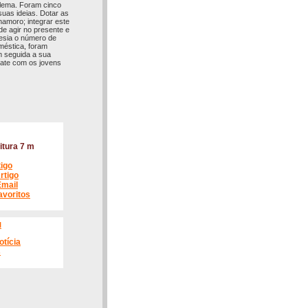
blema. Foram cinco
uas ideias. Dotar as
amoro; integrar este
e agir no presente e
uesia o número de
oméstica, foram
m seguida a sua
bate com os jovens
itura 7 m
tigo
rtigo
Email
avoritos
l
otícia
s