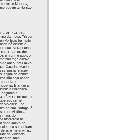
a vida coletiva.
ão sobre o Mundo»,
 que podem ainda não
a a AR, Catarina
 cima da mesa. Frisou
 em Portugal há muito
uando há violência
oas que tiveram uma
os ou ex-namorados,
ois um crime público.
ima não faça queixa,
to do caso, este deve
ar. Catarina Martins
ezes, numa relação
s, sejam de âmbito
ítima não seja capaz
a por ela e o
cional, financeira,
iolência continue». O
a, segundo a
la a fazer o processo
siderado crime
da violência), de
nta de que Portugal é
stos de violência
às mãos do
nco morreram às
e dado deriva do
deles, ou se queiram
s delas e matam-nas,
rme da violência
mulheres, uma