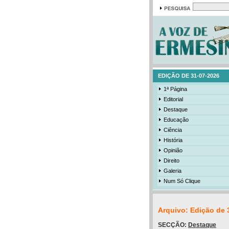
EDIÇÃO DE 31-07-2026
1ª Página
Editorial
Destaque
Educação
Ciência
História
Opinião
Direito
Galeria
Num Só Clique
Arquivo: Edição de 
SECÇÃO:
Destaque