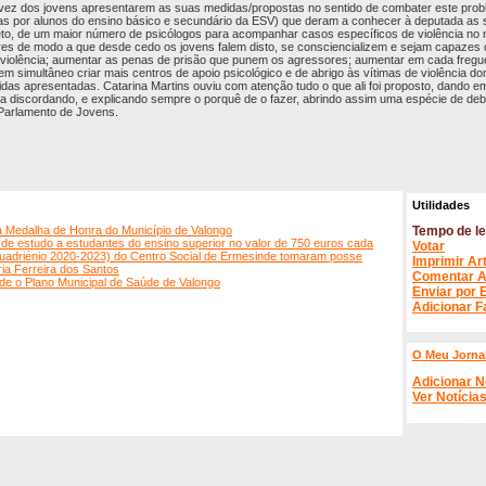
a vez dos jovens apresentarem as suas medidas/propostas no sentido de combater este pro
adas por alunos do ensino básico e secundário da ESV) que deram a conhecer à deputada as s
to, de um maior número de psicólogos para acompanhar casos específicos de violência no n
s de modo a que desde cedo os jovens falem disto, se consciencializem e sejam capazes d
de violência; aumentar as penas de prisão que punem os agressores; aumentar em cada freg
 em simultâneo criar mais centros de apoio psicológico e de abrigo às vítimas de violência d
as apresentadas. Catarina Martins ouviu com atenção tudo o que ali foi proposto, dando e
ra discordando, e explicando sempre o porquê de o fazer, abrindo assim uma espécie de de
Parlamento de Jovens.
Utilidades
 Medalha de Honra do Município de Valongo
Tempo de le
 de estudo a estudantes do ensino superior no valor de 750 euros cada
Votar
quadriénio 2020-2023) do Centro Social de Ermesinde tomaram posse
Imprimir Ar
a Ferreira dos Santos
Comentar A
e o Plano Municipal de Saúde de Valongo
Enviar por 
Adicionar F
O Meu Jorna
Adicionar N
Ver Notícia