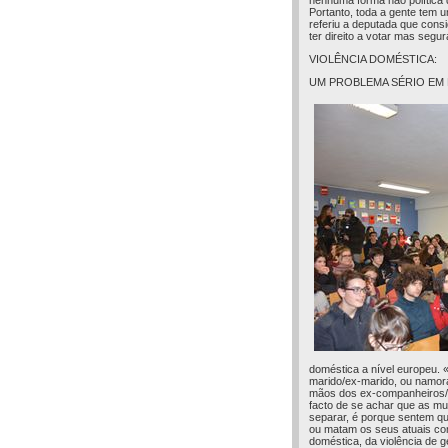
nenhuma forma não política d
Portanto, toda a gente tem 
referiu a deputada que con
ter direito a votar mas seg
VIOLÊNCIA DOMÉSTICA:
UM PROBLEMA SÉRIO EM
doméstica a nível europeu.
marido/ex-marido, ou namor
mãos dos ex-companheiros/m
facto de se achar que as m
separar, é porque sentem qu
ou matam os seus atuais co
doméstica, da violência de 