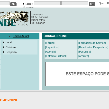
Quero R
Password
Em arquivo
13558 notícias
19421 fotos
385 edições
3206 mensagens
525 registos
Edição Actual
JORNAL ONLINE
Local
[Fórum]
[Farmácias de Serviço]
Crónicas
[Inquéritos]
[Resultados Desportivos]
[Agenda]
[Pesquisa]
Desporto
[Estatuto Editorial]
[Arquivo]
31-01-2020