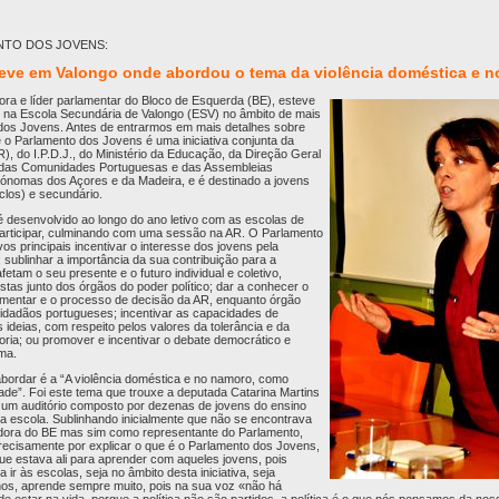
NTO DOS JOVENS:
teve em Valongo onde abordou o tema da violência doméstica e 
ora e líder parlamentar do Bloco de Esquerda (BE), esteve
o na Escola Secundária de Valongo (ESV) no âmbito de mais
os Jovens. Antes de entrarmos em mais detalhes sobre
e o Parlamento dos Jovens é uma iniciativa conjunta da
), do I.P.D.J., do Ministério da Educação, da Direção Geral
 das Comunidades Portuguesas e das Assembleias
tónomas dos Açores e da Madeira, e é destinado a jovens
iclos) e secundário.
é desenvolvido ao longo do ano letivo com as escolas de
participar, culminando com uma sessão na AR. O Parlamento
s principais incentivar o interesse dos jovens pela
a; sublinhar a importância da sua contribuição para a
etam o seu presente e o futuro individual e coletivo,
tas junto dos órgãos do poder político; dar a conhecer o
amentar e o processo de decisão da AR, enquanto órgão
cidadãos portugueses; incentivar as capacidades de
ideias, com respeito pelos valores da tolerância e da
ria; ou promover e incentivar o debate democrático e
ema.
 abordar é a “A violência doméstica e no namoro, como
ldade”. Foi este tema que trouxe a deputada Catarina Martins
e um auditório composto por dezenas de jovens do ensino
da escola. Sublinhando inicialmente que não se encontrava
adora do BE mas sim como representante do Parlamento,
ecisamente por explicar o que é o Parlamento dos Jovens,
ue estava ali para aprender com aqueles jovens, pois
ir às escolas, seja no âmbito desta iniciativa, seja
nos, aprende sempre muito, pois na sua voz «não há