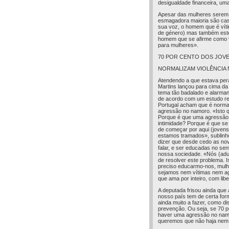
desigualdade financeira, um
Apesar das mulheres serem a
esmagadora maioria são cas
sua voz, o homem que é víti
de género) mas também este
homem que se afirme como ví
para mulheres».
70 POR CENTO DOS JOV
NORMALIZAM VIOLÊNCIA
Atendendo a que estava pera
Martins lançou para cima da
tema tão badalado e alarmant
de acordo com um estudo re
Portugal acham que é norma
agressão no namoro. «Isto 
Porque é que uma agressão 
intimidade? Porque é que se
de começar por aqui (jovens
estamos tramados», sublinho
dizer que desde cedo as no
falar, e ser educadas no sen
nossa sociedade. «Nós (adul
de resolver este problema. 
preciso educarmo-nos, mulh
sejamos nem vítimas nem ag
que ama por inteiro, com lib
A deputada frisou ainda que 
nosso país tem de certa for
ainda muito a fazer, como d
prevenção. Ou seja, se 70 p
haver uma agressão no namo
queremos que não haja nem 