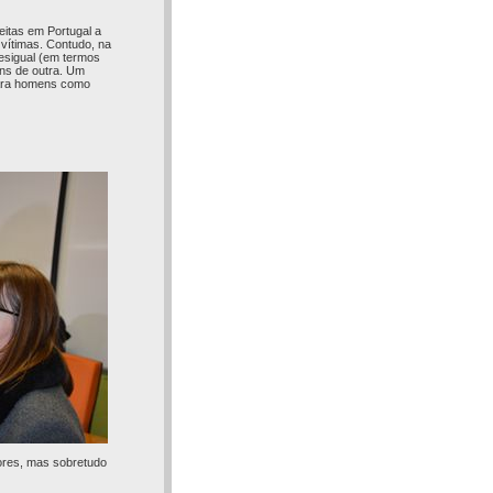
eitas em Portugal a
vítimas. Contudo, na
esigual (em termos
ns de outra. Um
para homens como
ores, mas sobretudo