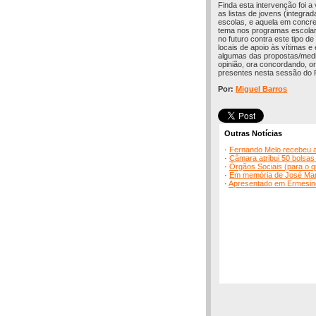
Finda esta intervenção foi 
as listas de jovens (integr
escolas, e aquela em concre
tema nos programas escolare
no futuro contra este tipo 
locais de apoio às vítimas e
algumas das propostas/medid
opinião, ora concordando, o
presentes nesta sessão do 
Por:
Miguel Barros
Outras Notícias
·
Fernando Melo recebeu a
·
Câmara atribui 50 bolsas
·
Órgãos Sociais (para o 
·
Em memória de José Mari
·
Apresentado em Ermesind