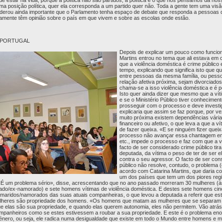
e estar na vida, porque a política não são partidos, a política é o que nós pensamos da noss
uma posição política, quer ela corresponda a um partido quer não. Toda a gente tem uma vis
siderou ainda importante que o Parlamento tenha espaço de debate que responda a pessoas
uramente têm opinião sobre o país em que vivem e sobre as escolas onde estão.
 PORTUGAL
Depois de explicar um pouco como funcion
Martins entrou no tema que ali estava em
que a violência doméstica é crime público
tempo, explicando que significa isto que q
entre pessoas da mesma família, ou pess
relação afetiva próxima, sejam divorciad
chama-se a isso violência doméstica e é p
Isto quer ainda dizer que mesmo que a vít
e se o Ministério Público tiver conhecimen
prosseguir com o processo e deve investig
explicaria que assim se faz porque, por v
muito próxima existem dependências vária
financeiro ou afetivo, o que leva a que a v
de fazer queixa. «E se ninguém fizer queix
processo não avançar essa chantagem emo
etc., impede o processo e faz com que a v
facto de ser considerado crime público tir
deputada, da vítima o peso de ter de ser e
contra o seu agressor. O facto de ser con
público não resolve, contudo, o problema (
acordo com Catarina Martins, que daria co
um dos países que tem um dos piores regi
 «É um problema sério», disse, acrescentando que no ano passado morreram 30 mulheres (
ado/ex-namorado) e sete homens vítimas de violência doméstica. E destes sete homens ci
aridos/namorados das suas atuais companheiras, o que levou a deputada a referir que est
ulheres são propriedade dos homens. «Os homens que matam as mulheres que se separam 
e elas são sua propriedade, e quando elas querem autonomia, eles não permitem. Vão atrá
mpanheiros como se estes estivessem a roubar a sua propriedade. E este é o problema eno
género, ou seja, ele radica numa desigualdade que existe em todo o Mundo entre homens e 