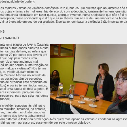
a desigualdade de poder».
s maiores vítimas de violência doméstica, isto é, nas 35.000 queixas que anualmente são f
os cujas vítimas são mulheres, há, de acordo com a deputada, igualmente homens que são 
ma tem ainda dificuldade em fazer queixa, «porque vivemos numa sociedade que não só é d
reotipada, numa sociedade que diz que as mulheres têm se ser de uma maneira e os home
tima é gozado em vez de ser ajudado. E portanto, combater a violência é tão importante 
ENS
 NO NAMORO
nte uma plateia de jovens Catarina
 mesa outros dados alusivos a este
e nos dias de hoje, ao referir que
cente 70 por cento dos jovens em
l que haja pelo menos uma
quer dizer que andamos mal.
há-de ser normal numa relação de
 normaliza a violência? Nós temos
), ou vocês ajudam nisto ou
u Catarina Martins no sentido de
vas gerações têm de perceber,
tido de erradicar este problema da
tos) e vocês temos, todos juntos,
Isto é uma causa de toda a gente. É
eres e homens, para que não
ressores, para que sejamos gente
erdade».
a nível de respostas às vítimas o
ma evoluído, havendo, no entanto,
isse, mas «tem evoluído pouco na
or cento dos jovens acha normal
ro estamos a falhar na prevenção. Nós queremos apoiar as vitimas e condenar os agress
vítimas nem agressores, esse tem de ser este o nosso objetivo».