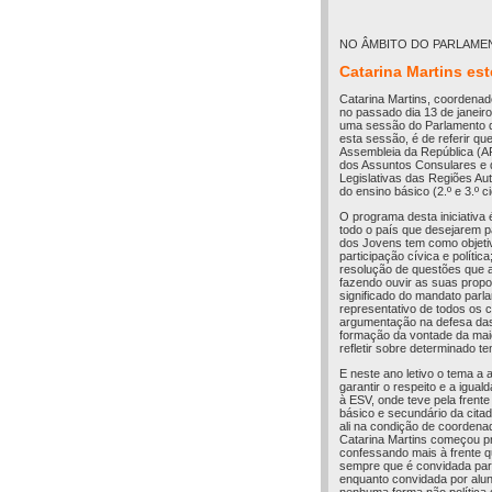
NO ÂMBITO DO PARLAME
Catarina Martins es
Catarina Martins, coordenad
no passado dia 13 de janeir
uma sessão do Parlamento d
esta sessão, é de referir qu
Assembleia da República (AR
dos Assuntos Consulares e
Legislativas das Regiões Au
do ensino básico (2.º e 3.º c
O programa desta iniciativa 
todo o país que desejarem 
dos Jovens tem como objetivo
participação cívica e polític
resolução de questões que af
fazendo ouvir as suas propos
significado do mandato parl
representativo de todos os 
argumentação na defesa das 
formação da vontade da maio
refletir sobre determinado t
E neste ano letivo o tema a
garantir o respeito e a igua
à ESV, onde teve pela frent
básico e secundário da cita
ali na condição de coorden
Catarina Martins começou pr
confessando mais à frente q
sempre que é convidada para 
enquanto convidada por alu