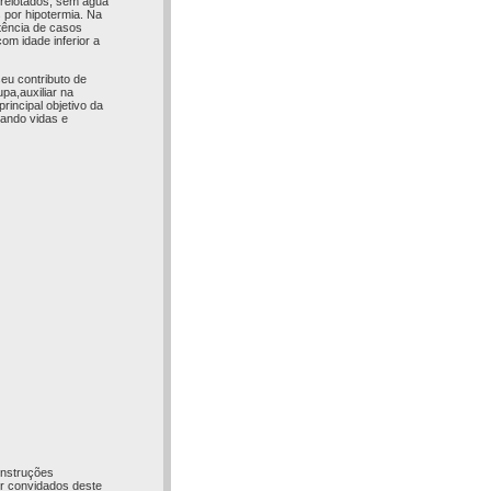
brelotados, sem água
 por hipotermia. Na
tência de casos
com idade inferior a
seu contributo de
pa,auxiliar na
incipal objetivo da
vando vidas e
onstruções
er convidados deste