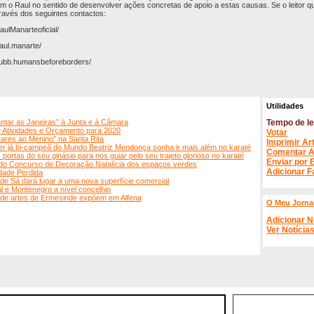
m o Raul no sentido de desenvolver ações concretas de apoio a estas causas. Se o leitor qui
ravés dos seguintes contactos:
ulManarteoficial/
aul.manarte/
hubb.humansbeforeborders/
Utilidades
antar as Janeiras” à Junta e à Câmara
Tempo de le
e Atividades e Orçamento para 2020
Votar
ares ao Menino” na Santa Rita
Imprimir Ar
er já bi-campeã do Mundo Beatriz Mendonça sonha ir mais além no karaté
Comentar A
 portas do seu ginásio para nos guiar pelo seu trajeto glorioso no karaté
Enviar por 
 do Concurso de Decoração Natalícia dos espaços verdes
Adicionar F
dade Perdida
 de Sá dará lugar a uma nova superfície comercial
al e Montenegro a nível concelhio
ê de artes de Ermesinde expõem em Alfena
O Meu Jorna
Adicionar N
Ver Notícia