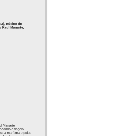
ca), núcleo de
o Raul Manarte,
ul Manarte
acando o flagelo
ssia marítima e pelas