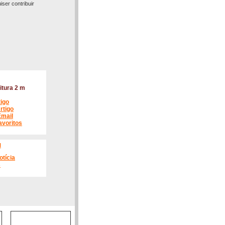
ser contribuir
itura 2 m
tigo
rtigo
Email
avoritos
l
otícia
s