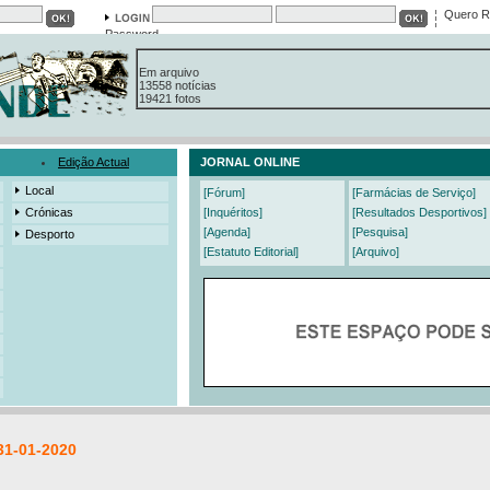
Quero R
Password
Em arquivo
13558 notícias
19421 fotos
385 edições
3206 mensagens
525 registos
Edição Actual
JORNAL ONLINE
Local
[Fórum]
[Farmácias de Serviço]
Crónicas
[Inquéritos]
[Resultados Desportivos]
[Agenda]
[Pesquisa]
Desporto
[Estatuto Editorial]
[Arquivo]
31-01-2020