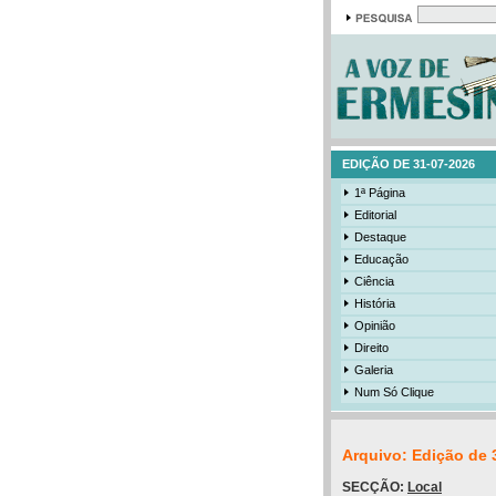
EDIÇÃO DE 31-07-2026
1ª Página
Editorial
Destaque
Educação
Ciência
História
Opinião
Direito
Galeria
Num Só Clique
Arquivo: Edição de 
SECÇÃO:
Local