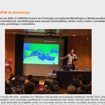
NFIM de Ermesinde
iro de 2020, O CENFIM (Centro de Formação da Indústria Metalúrgica e Metalomecâni
niciativa de sensibilização para causas humanitárias, tendo como orador convidad
rafo, psicólogo e voluntário.
rcussão Be-dom, sedeado em Valongo e de grande preocupação ambiental, desde 2016, Ra
nitário como psicólogo, partilhando a sua experiência nas várias missões pelo Mundo, dest
, pela dimensão da tragédia vivida no crescente número de mortes ocorridas durante a trave