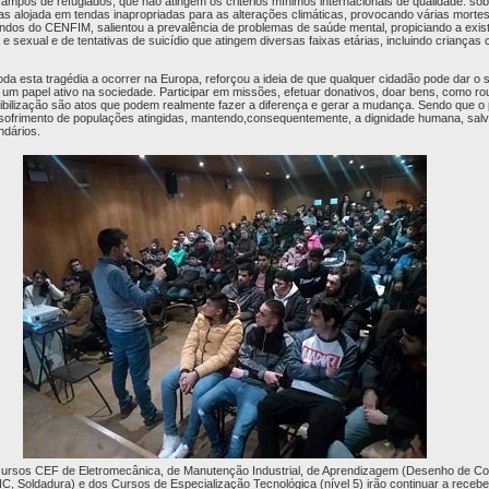
pos de refugiados, que não atingem os critérios mínimos internacionais de qualidade: so
as alojada em tendas inapropriadas para as alterações climáticas, provocando várias mortes
dos do CENFIM, salientou a prevalência de problemas de saúde mental, propiciando a exis
e sexual e de tentativas de suicídio que atingem diversas faixas etárias, incluindo crianças 
da esta tragédia a ocorrer na Europa, reforçou a ideia de que qualquer cidadão pode dar o 
um papel ativo na sociedade. Participar em missões, efetuar donativos, doar bens, como rou
ilização são atos que podem realmente fazer a diferença e gerar a mudança. Sendo que o pr
 o sofrimento de populações atingidas, mantendo,consequentemente, a dignidade humana, sal
ndários.
ursos CEF de Eletromecânica, de Manutenção Industrial, de Aprendizagem (Desenho de C
, Soldadura) e dos Cursos de Especialização Tecnológica (nível 5) irão continuar a receb