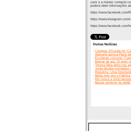
cariz e a manter contacto co
poderá obter informações at
https://www.facebook.com/Ra
https://www.instagram.com/r
https://www.facebook.com/
Outras Notícias
·
Cantigas d’Ouvido foi “C
·
Ágorarte aprova Plano d
·
Excelente concerto “Cant
·
Apesar de aos 15 anos s
·
Teresa Silva abriu-nos as
·
Junta divulga premiados
·
Reiseiros: Uma Oportuni
·
Ainda este ano a Fábrica
·
Rio vence a nível nacion
·
Alunas seniores do ateli