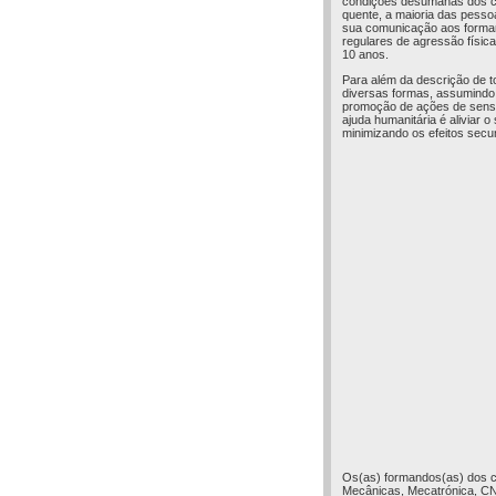
condições desumanas dos cam
quente, a maioria das pesso
sua comunicação aos forman
regulares de agressão física 
10 anos.
Para além da descrição de to
diversas formas, assumindo 
promoção de ações de sensib
ajuda humanitária é aliviar
minimizando os efeitos secu
Os(as) formandos(as) dos c
Mecânicas, Mecatrónica, CNC