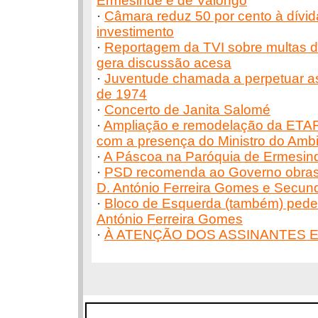
Ermesinde e de Valongo
·
Câmara reduz 50 por cento à dívid
investimento
·
Reportagem da TVI sobre multas 
gera discussão acesa
·
Juventude chamada a perpetuar as
de 1974
·
Concerto de Janita Salomé
·
Ampliação e remodelação da ETA
com a presença do Ministro do Amb
·
A Páscoa na Paróquia de Ermesin
·
PSD recomenda ao Governo obras
D. António Ferreira Gomes e Secun
·
Bloco de Esquerda (também) pede 
António Ferreira Gomes
·
À ATENÇÃO DOS ASSINANTES E