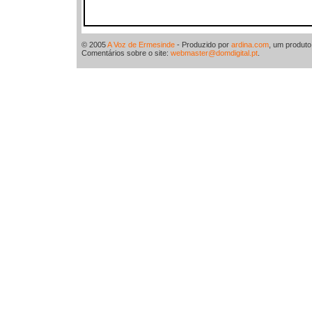
© 2005
A Voz de Ermesinde
- Produzido por
ardina.com
, um produt
Comentários sobre o site:
webmaster@domdigital.pt
.