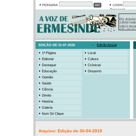
Password
Em arquivo
13558 notí
19421 foto
385 ediçõe
3206 mens
525 registo
EDIÇÃO DE 31-07-2026
Edição Actual
1ª Página
Local
Editorial
Cultura
Destaque
Crónicas
Educação
Desporto
Opinião
Saúde
Ciência
Direito
História
Galeria
Num Só Clique
Arquivo: Edição de 30-04-2019