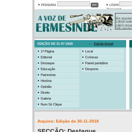
Password
Em arquivo
13558 notí
19421 foto
385 ediçõe
3206 mens
525 registo
EDIÇÃO DE 31-07-2026
Edição Actual
1ª Página
Local
Editorial
Crónicas
Destaque
Painel partidário
Educação
Desporto
Património
História
Opinião
Direito
Galeria
Num Só Clique
Arquivo: Edição de 30-11-2018
SECÇÃO:
Destaque