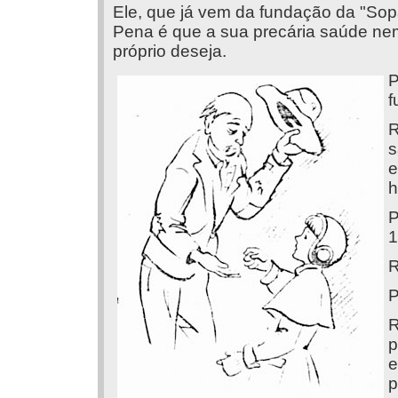
Ele, que já vem da fundação da "Sopa
Pena é que a sua precária saúde ne
próprio deseja.
P
f
R
s
e
h
P
1
R
P
R
p
e
p