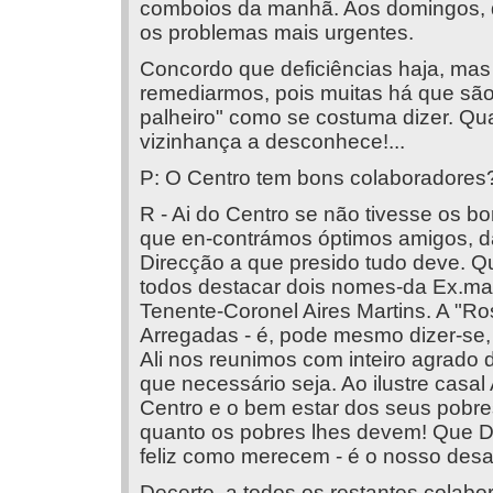
comboios da manhã. Aos domingos, d
os problemas mais urgentes.
Concordo que deficiências haja, ma
remediarmos, pois muitas há que são
palheiro" como se costuma dizer. Qua
vizinhança a desconhece!...
P: O Centro tem bons colaboradores
R - Ai do Centro se não tivesse os 
que en-contrámos óptimos amigos, 
Direcção a que presido tudo deve. Qu
todos destacar dois nomes-da Ex.ma 
Tenente-Coronel Aires Martins. A "Ro
Arregadas - é, pode mesmo dizer-se,
Ali nos reunimos com inteiro agrado d
que necessário seja. Ao ilustre casal
Centro e o bem estar dos seus pobre
quanto os pobres lhes devem! Que De
feliz como merecem - é o nosso desa
Decerto, a todos os restantes colab