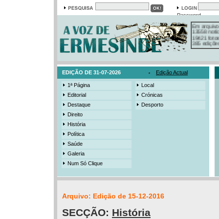
Password
Em arquivo
13558 notí
19421 foto
385 ediçõe
3206 mens
525 registo
EDIÇÃO DE 31-07-2026
Edição Actual
1ª Página
Local
Editorial
Crónicas
Destaque
Desporto
Direito
História
Política
Saúde
Galeria
Num Só Clique
Arquivo: Edição de 15-12-2016
SECÇÃO:
História