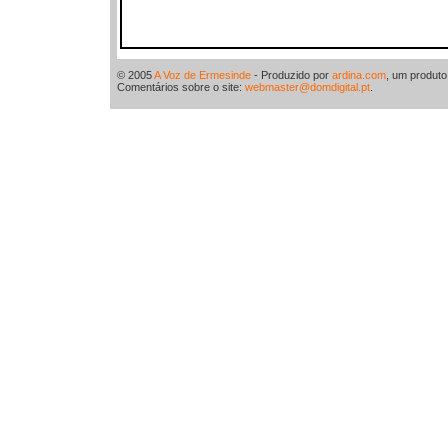
© 2005
A Voz de Ermesinde
- Produzido por
ardina.com
, um produt
Comentários sobre o site:
webmaster@domdigital.pt
.