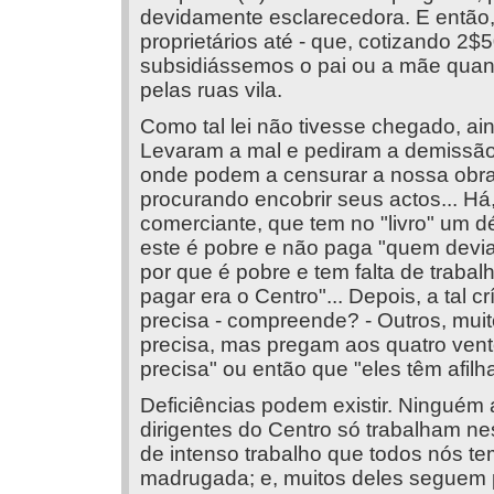
devidamente esclarecedora. E então, 
proprietários até - que, cotizando 2
subsidiássemos o pai ou a mãe quan
pelas ruas vila.
Como tal lei não tivesse chegado, ai
Levaram a mal e pediram a demissão 
onde podem a censurar a nossa obra
procurando encobrir seus actos... H
comerciante, que tem no "livro" um d
este é pobre e não paga "quem devia 
por que é pobre e tem falta de traba
pagar era o Centro"... Depois, a tal c
precisa - compreende? - Outros, mui
precisa, mas pregam aos quatro ven
precisa" ou então que "eles têm afilh
Deficiências podem existir. Ninguém
dirigentes do Centro só trabalham ne
de intenso trabalho que todos nós te
madrugada; e, muitos deles seguem 