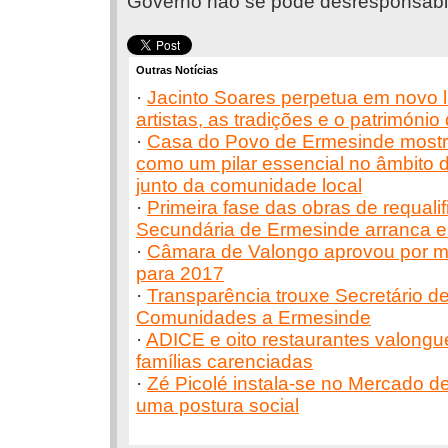
Governo não se pode desresponsabil
Outras Notícias
·
Jacinto Soares perpetua em novo l
artistas, as tradições e o patrimóni
·
Casa do Povo de Ermesinde mostr
como um pilar essencial no âmbito d
junto da comunidade local
·
Primeira fase das obras de requali
Secundária de Ermesinde arranca 
·
Câmara de Valongo aprovou por m
para 2017
·
Transparência trouxe Secretário d
Comunidades a Ermesinde
·
ADICE e oito restaurantes valong
famílias carenciadas
·
Zé Picolé instala-se no Mercado 
uma postura social