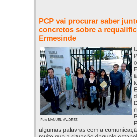
PCP vai procurar saber jun
concretos sobre a requalifi
Ermesinde
U
P
o
E
â
t
E
d
D
m
P
Foto MANUEL VALDREZ
P
algumas palavras com a comunicação 
muito que a situação daquele estabe