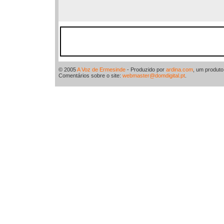
© 2005
A Voz de Ermesinde
- Produzido por
ardina.com
, um produt
Comentários sobre o site:
webmaster@domdigital.pt
.