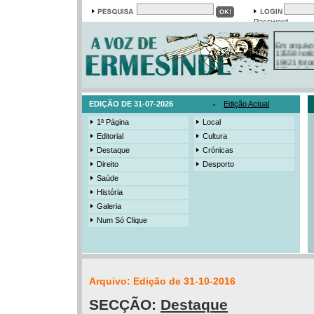
Password
Em arquivo
13558 notí
19421 foto
385 ediçõe
3206 mens
525 registo
EDIÇÃO DE 31-07-2026
Edição Actual
1ª Página
Local
Editorial
Cultura
Destaque
Crónicas
Direito
Desporto
Saúde
História
Galeria
Num Só Clique
Arquivo: Edição de 31-10-2016
SECÇÃO:
Destaque