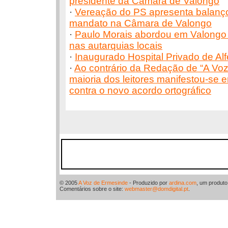
presidente da Câmara de Valongo
·
Vereação do PS apresenta balanço
mandato na Câmara de Valongo
·
Paulo Morais abordou em Valongo a
nas autarquias locais
·
Inaugurado Hospital Privado de Al
·
Ao contrário da Redação de “A Vo
maioria dos leitores manifestou-se e
contra o novo acordo ortográfico
© 2005
A Voz de Ermesinde
- Produzido por
ardina.com
, um produt
Comentários sobre o site:
webmaster@domdigital.pt
.