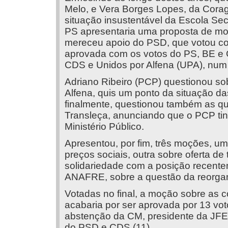
Melo, e Vera Borges Lopes, da Cora
situação insustentável da Escola Se
PS apresentaria uma proposta de moçã
mereceu apoio do PSD, que votou con
aprovada com os votos do PS, BE e 
CDS e Unidos por Alfena (UPA), num t
Adriano Ribeiro (PCP) questionou so
Alfena, quis um ponto da situação d
finalmente, questionou também as qu
Transleça, anunciando que o PCP tinh
Ministério Público.
Apresentou, por fim, três moções, um
preços sociais, outra sobre oferta de 
solidariedade com a posição recent
ANAFRE, sobre a questão da reorganiz
Votadas no final, a moção sobre a
acabaria por ser aprovada por 13 vo
abstenção da CM, presidente da JFE 
do PSD e CDS (11).