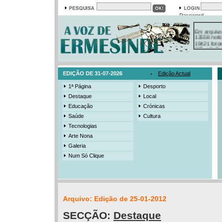
Password
Em arquivo
13558 notí
19421 foto
385 ediçõe
3206 mens
525 registo
EDIÇÃO DE 31-07-2026
Edição Actual
1ª Página
Desporto
Destaque
Local
Educação
Crónicas
Saúde
Cultura
Tecnologias
Arte Nona
Galeria
Num Só Clique
Arquivo: Edição de 25-01-2012
SECÇÃO:
Destaque