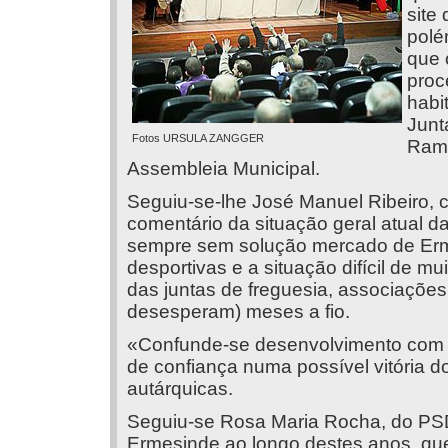
site
polé
que 
proc
habi
Junt
Fotos URSULA ZANGGER
Rama
Assembleia Municipal.
Seguiu-se-lhe José Manuel Ribeiro, 
comentário da situação geral atual 
sempre sem solução mercado de Erme
desportivas e a situação difícil de 
das juntas de freguesia, associaçõe
desesperam) meses a fio.
«Confunde-se desenvolvimento com b
de confiança numa possível vitória d
autárquicas.
Seguiu-se Rosa Maria Rocha, do PSD,
Ermesinde ao longo destes anos, q