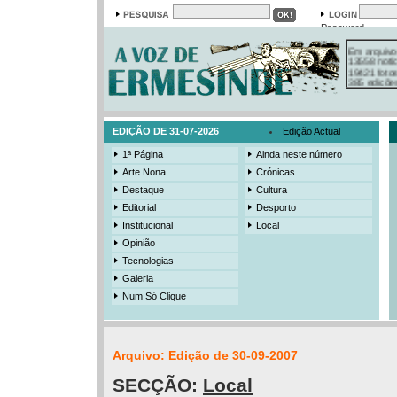
Password
Em arquivo
13558 notí
19421 foto
385 ediçõe
3206 mens
525 registo
EDIÇÃO DE 31-07-2026
Edição Actual
1ª Página
Ainda neste número
Arte Nona
Crónicas
Destaque
Cultura
Editorial
Desporto
Institucional
Local
Opinião
Tecnologias
Galeria
Num Só Clique
Arquivo: Edição de 30-09-2007
SECÇÃO:
Local