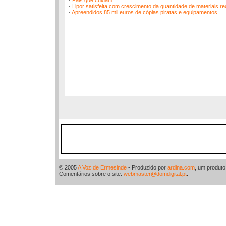
·
Pais que cuidam
·
Lipor satisfeita com crescimento da quantidade de materiais r
·
Apreendidos 85 mil euros de cópias piratas e equipamentos
© 2005
A Voz de Ermesinde
- Produzido por
ardina.com
, um produt
Comentários sobre o site:
webmaster@domdigital.pt
.