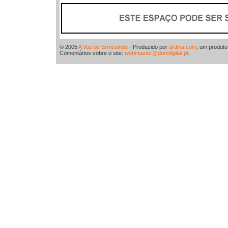
© 2005
A Voz de Ermesinde
- Produzido por
ardina.com
, um produt
Comentários sobre o site:
webmaster@domdigital.pt
.