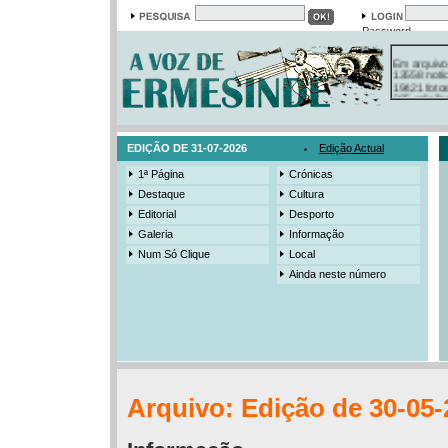
Password
Em arquivo
13558 notí
19421 foto
385 ediçõe
3206 mens
525 registo
EDIÇÃO DE 31-07-2026
Edição Actual
1ª Página
Crónicas
Destaque
Cultura
Editorial
Desporto
Galeria
Informação
Num Só Clique
Local
Ainda neste número
Arquivo: Edição de 30-05-