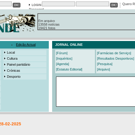
Quero R
Password
Em arquivo
13558 notícias
19421 fotos
385 edições
3206 mensagens
525 registos
Edição Actual
JORNAL ONLINE
Local
[Fórum]
[Farmácias de Serviço]
Cultura
[Inquéritos]
[Resultados Desportivos]
[Agenda]
[Pesquisa]
Painel partidário
[Estatuto Editorial]
[Arquivo]
Crónicas
Desporto
28-02-2025