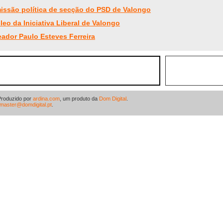
ssão política de secção do PSD de Valongo
o da Iniciativa Liberal de Valongo
ador Paulo Esteves Ferreira
Produzido por
ardina.com
, um produto da
Dom Digital
.
master@domdigital.pt
.