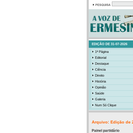
EDIÇÃO DE 31-07-2026
1ª Página
Editorial
Destaque
Ciência
Direito
História
Opinião
Saúde
Galeria
Num Só Clique
Arquivo: Edição de 
Painel partidário