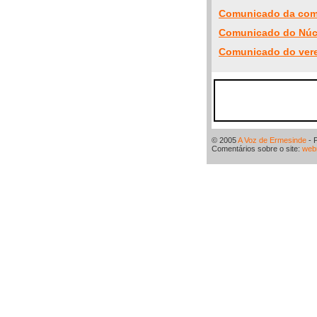
Comunicado da comi
Comunicado do Núcle
Comunicado do vere
© 2005
A Voz de Ermesinde
- 
Comentários sobre o site:
web