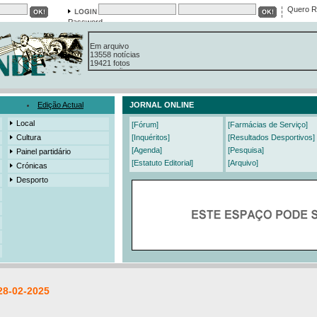
Quero R
Password
Em arquivo
13558 notícias
19421 fotos
385 edições
3206 mensagens
525 registos
Edição Actual
JORNAL ONLINE
Local
[Fórum]
[Farmácias de Serviço]
Cultura
[Inquéritos]
[Resultados Desportivos]
[Agenda]
[Pesquisa]
Painel partidário
[Estatuto Editorial]
[Arquivo]
Crónicas
Desporto
28-02-2025