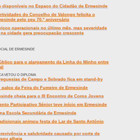
e disponíveis no Espaço do Cidadão de Ermesinde
tividades do Concelho de Valongo felicita o
esinde pelo seu 70.º aniversário
iços operacionais no último mês, mas severidade
 na cidade gera preocupação crescente
CIAL DE ERMESINDE
úblico para o alargamento da Linha do Minho entre
il
CA VETOU O DIPLOMA
reguesias de Campo e Sobrado fica em stand-by
i palco da Feira do Fumeiro de Ermesinde
esinde cheia para o III Encontro de Coros Jovens
ento Participativo Sénior teve início em Ermesinde
na Escola Secundária de Ermesinde
dicionais animou festa do Lar de Santo António
evivência e salubridade causado por corte de
 sou alheia