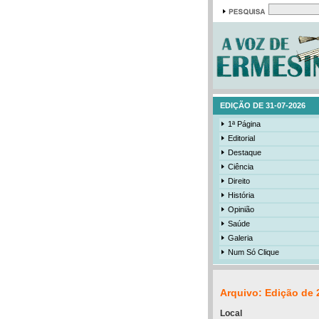
EDIÇÃO DE 31-07-2026
1ª Página
Editorial
Destaque
Ciência
Direito
História
Opinião
Saúde
Galeria
Num Só Clique
Arquivo: Edição de 
Local