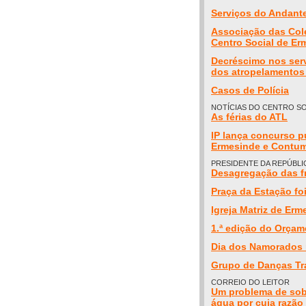
Serviços do Andant
Associação das Cole
Centro Social de Erm
Decréscimo nos serv
dos atropelamentos
Casos de Polícia
NOTÍCIAS DO CENTRO SO
As férias do ATL
IP lança concurso p
Ermesinde e Contum
PRESIDENTE DA REPÚBLI
Desagregação das f
Praça da Estação fo
Igreja Matriz de Erm
1.ª edição do Orçam
Dia dos Namorados 
Grupo de Danças Tra
CORREIO DO LEITOR
Um problema de sobr
água por cuja razão