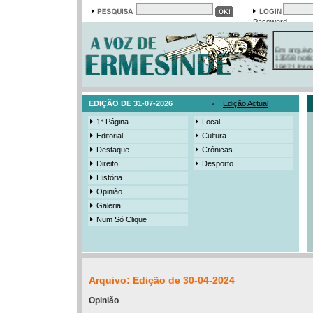
Password
Em arquivo
13558 notí
19421 foto
385 ediçõe
3206 mens
525 registo
EDIÇÃO DE 31-07-2026
Edição Actual
1ª Página
Local
Editorial
Cultura
Destaque
Crónicas
Direito
Desporto
História
Opinião
Galeria
Num Só Clique
Arquivo: Edição de 30-04-2024
Opinião