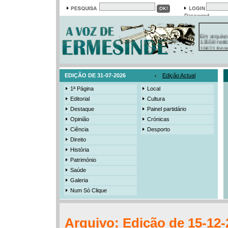
Password
Em arquivo
13558 notí
19421 foto
385 ediçõe
3206 mens
525 registo
EDIÇÃO DE 31-07-2026
Edição Actual
1ª Página
Local
Editorial
Cultura
Destaque
Painel partidário
Opinião
Crónicas
Ciência
Desporto
Direito
História
Património
Saúde
Galeria
Num Só Clique
Arquivo: Edição de 15-12-