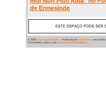
moi Non Plus Alba" no Fó
de Ermesinde
© 2005
A Voz de Ermesinde
- Produzido por
ardina.com
, um produt
Comentários sobre o site:
webmaster@domdigital.pt
.