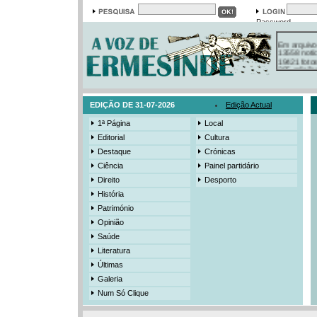
Password
Em arquivo
13558 notí
19421 foto
385 ediçõe
3206 mens
525 registo
EDIÇÃO DE 31-07-2026
Edição Actual
1ª Página
Local
Editorial
Cultura
Destaque
Crónicas
Ciência
Painel partidário
Direito
Desporto
História
Património
Opinião
Saúde
Literatura
Últimas
Galeria
Num Só Clique