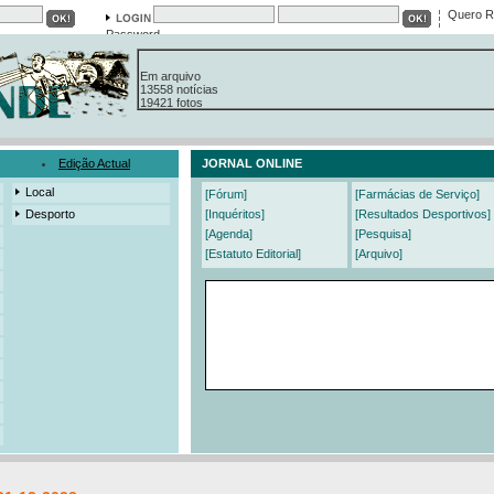
Quero R
Password
Em arquivo
13558 notícias
19421 fotos
385 edições
3206 mensagens
525 registos
Edição Actual
JORNAL ONLINE
Local
[Fórum]
[Farmácias de Serviço]
Desporto
[Inquéritos]
[Resultados Desportivos]
[Agenda]
[Pesquisa]
[Estatuto Editorial]
[Arquivo]