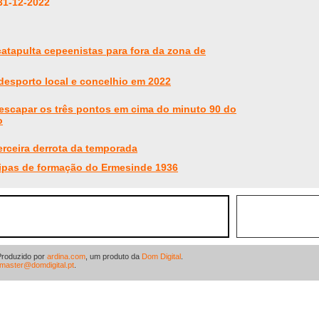
31-12-2022
catapulta cepeenistas para fora da zona de
desporto local e concelhio em 2022
escapar os três pontos em cima do minuto 90 do
o
terceira derrota da temporada
ipas de formação do Ermesinde 1936
Produzido por
ardina.com
, um produto da
Dom Digital
.
master@domdigital.pt
.