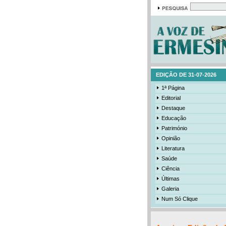
EDIÇÃO DE 31-07-2026
1ª Página
Editorial
Destaque
Educação
Património
Opinião
Literatura
Saúde
Ciência
Últimas
Galeria
Num Só Clique