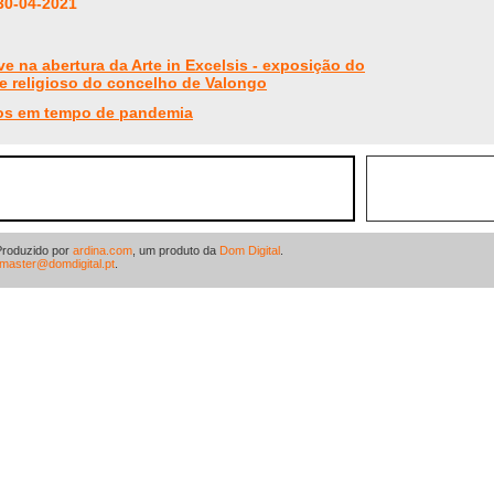
30-04-2021
e na abertura da Arte in Excelsis - exposição do
 e religioso do concelho de Valongo
os em tempo de pandemia
Produzido por
ardina.com
, um produto da
Dom Digital
.
master@domdigital.pt
.