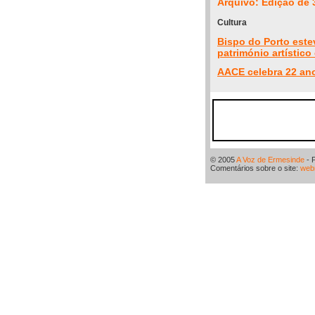
Arquivo: Edição de 
Cultura
Bispo do Porto estev
património artístico
AACE celebra 22 an
© 2005
A Voz de Ermesinde
- 
Comentários sobre o site:
web