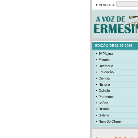
EDIÇÃO DE 31-07-2026
1ª Página
Editorial
Destaque
Educação
Ciência
História
Opinião
Património
Saúde
Últimas
Galeria
Num Só Clique