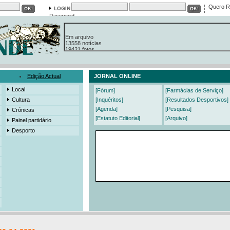
Quero R
Password
Em arquivo
13558 notícias
19421 fotos
385 edições
3206 mensagens
525 registos
Edição Actual
JORNAL ONLINE
Local
[Fórum]
[Farmácias de Serviço]
Cultura
[Inquéritos]
[Resultados Desportivos]
[Agenda]
[Pesquisa]
Crónicas
[Estatuto Editorial]
[Arquivo]
Painel partidário
Desporto