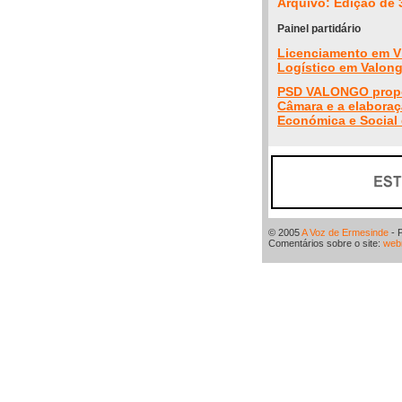
Arquivo: Edição de 
Painel partidário
Licenciamento em Vi
Logístico em Valon
PSD VALONGO propõe
Câmara e a elabora
Económica e Social
© 2005
A Voz de Ermesinde
- 
Comentários sobre o site:
web