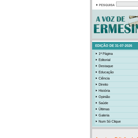
EDIÇÃO DE 31-07-2026
1ª Página
Editorial
Destaque
Educação
Ciência
Direito
História
Opinião
Saúde
Últimas
Galeria
Num Só Clique