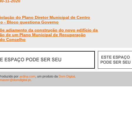
30-11-2020
olação do Plano Diretor Municipal de Centro
go - Bloco questiona Governo
 adiamento da construção do novo edifício da
ção de um Plano Municipal de Recuperação
 do Concelho
Produzido por
ardina.com
, um produto da
Dom Digital
.
master@domdigital.pt
.