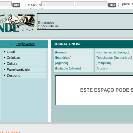
Quero R
Password
Em arquivo
13558 notícias
19421 fotos
385 edições
3206 mensagens
525 registos
Edição Actual
JORNAL ONLINE
Local
[Fórum]
[Farmácias de Serviço]
Crónicas
[Inquéritos]
[Resultados Desportivos]
[Agenda]
[Pesquisa]
Cultura
[Estatuto Editorial]
[Arquivo]
Painel partidário
Desporto