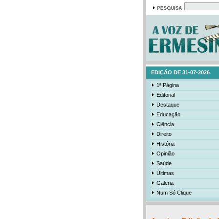
EDIÇÃO DE 31-07-2026
1ª Página
Editorial
Destaque
Educação
Ciência
Direito
História
Opinião
Saúde
Últimas
Galeria
Num Só Clique