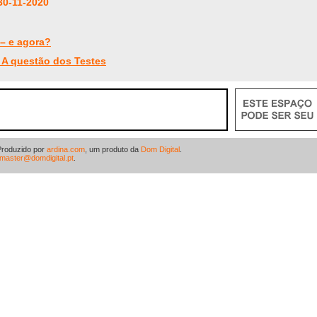
30-11-2020
– e agora?
 A questão dos Testes
Produzido por
ardina.com
, um produto da
Dom Digital
.
master@domdigital.pt
.