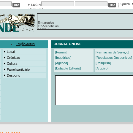
Quero R
Password
Em arquivo
13558 notícias
19421 fotos
385 edições
3206 mensagens
525 registos
Edição Actual
JORNAL ONLINE
Local
[Fórum]
[Farmácias de Serviço]
Crónicas
[Inquéritos]
[Resultados Desportivos]
[Agenda]
[Pesquisa]
Cultura
[Estatuto Editorial]
[Arquivo]
Painel partidário
Desporto