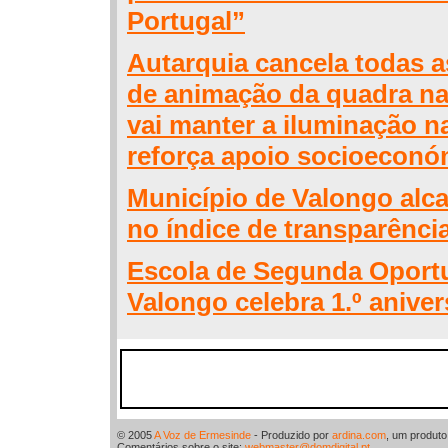
Portugal”
Autarquia cancela todas a
de animação da quadra nat
vai manter a iluminação na
reforça apoio socioeconó
Município de Valongo alca
no índice de transparênci
Escola de Segunda Oport
Valongo celebra 1.º aniver
© 2005
A Voz de Ermesinde
- Produzido por
ardina.com
, um produt
Comentários sobre o site:
webmaster@domdigital.pt
.