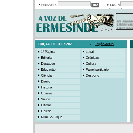
Password
Em arquivo
13558 notí
19421 foto
385 ediçõe
3206 mens
525 registo
EDIÇÃO DE 31-07-2026
Edição Actual
1ª Página
Local
Editorial
Crónicas
Destaque
Cultura
Educação
Painel partidário
Ciência
Desporto
Direito
História
Opinião
Saúde
Últimas
Galeria
Num Só Clique