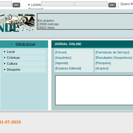
Quero R
Password
Em arquivo
13558 notícias
19421 fotos
385 edições
3206 mensagens
525 registos
Edição Actual
JORNAL ONLINE
Local
[Fórum]
[Farmácias de Serviço]
Crónicas
[Inquéritos]
[Resultados Desportivos]
[Agenda]
[Pesquisa]
Cultura
[Estatuto Editorial]
[Arquivo]
Desporto
31-07-2019