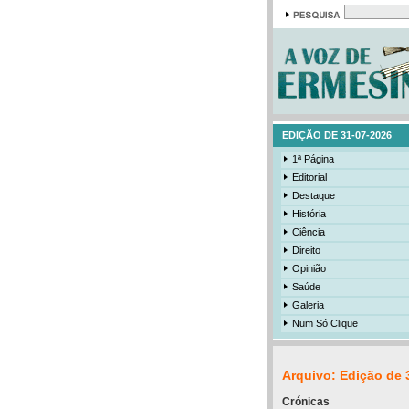
EDIÇÃO DE 31-07-2026
1ª Página
Editorial
Destaque
História
Ciência
Direito
Opinião
Saúde
Galeria
Num Só Clique
Arquivo: Edição de 
Crónicas