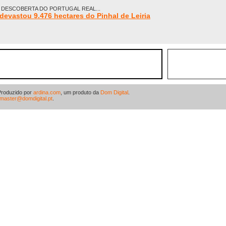
À DESCOBERTA DO PORTUGAL REAL...
devastou 9.476 hectares do Pinhal de Leiria
Produzido por
ardina.com
, um produto da
Dom Digital
.
master@domdigital.pt
.