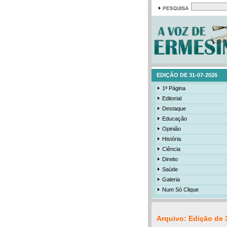
EDIÇÃO DE 31-07-2026
1ª Página
Editorial
Destaque
Educação
Opinião
História
Ciência
Direito
Saúde
Galeria
Num Só Clique
Arquivo: Edição de 