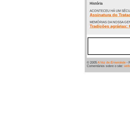
História
ACONTECEU HÁ UM SÉCUL
Assinatura do Trata
MEMÓRIAS DA NOSSA GEN
Tradições agrária
© 2005
A Voz de Ermesinde
- 
Comentários sobre o site:
web