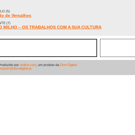
O (5)
do de Versalhes
TE (7)
s: O MILHO – OS TRABALHOS COM A SUA CULTURA
Produzido por
ardina.com
, um produto da
Dom Digital
.
master@domdigital.pt
.