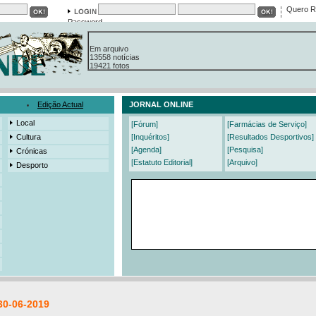
Quero R
Password
Em arquivo
13558 notícias
19421 fotos
385 edições
3206 mensagens
525 registos
Edição Actual
JORNAL ONLINE
Local
[Fórum]
[Farmácias de Serviço]
Cultura
[Inquéritos]
[Resultados Desportivos]
[Agenda]
[Pesquisa]
Crónicas
[Estatuto Editorial]
[Arquivo]
Desporto
30-06-2019