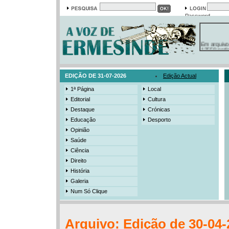
Password
Em arquivo
13558 notí
19421 foto
385 ediçõe
3206 mens
525 registo
EDIÇÃO DE 31-07-2026
Edição Actual
1ª Página
Local
Editorial
Cultura
Destaque
Crónicas
Educação
Desporto
Opinião
Saúde
Ciência
Direito
História
Galeria
Num Só Clique
Arquivo: Edição de 30-04-