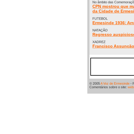
No âmbito das Comemorações
CPN mostrou que ma
da Cidade de Ermes
FUTEBOL
Ermesinde 1936: Arr
NATAÇÃO
Regresso auspicios
XADREZ
Francisco Assunção 
© 2005
A Voz de Ermesinde
- 
Comentários sobre o site:
web