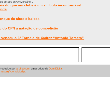
 do Seu 75º Aniversário...
is do que um clube é um símbolo incontornável
inde
anque de altos e baixos
o do CPN à natação de competição
venceu o 3º Torneio de Xadrez “António Torcato”
Produzido por
ardina.com
, um produto da
Dom Digital
.
master@domdigital.pt
.