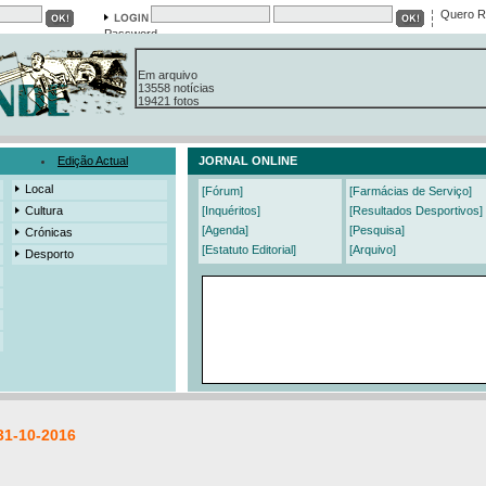
Quero R
Password
Em arquivo
13558 notícias
19421 fotos
385 edições
3206 mensagens
525 registos
Edição Actual
JORNAL ONLINE
Local
[Fórum]
[Farmácias de Serviço]
Cultura
[Inquéritos]
[Resultados Desportivos]
[Agenda]
[Pesquisa]
Crónicas
[Estatuto Editorial]
[Arquivo]
Desporto
31-10-2016