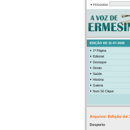
EDIÇÃO DE 31-07-2026
1ª Página
Editorial
Destaque
Direito
Saúde
História
Galeria
Num Só Clique
Arquivo: Edição de 
Desporto