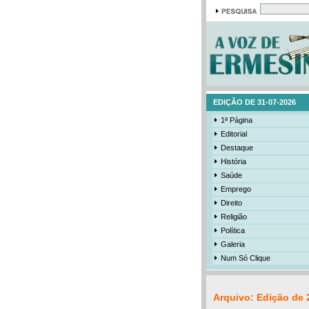
EDIÇÃO DE 31-07-2026
1ª Página
Editorial
Destaque
História
Saúde
Emprego
Direito
Religião
Política
Galeria
Num Só Clique
Arquivo: Edição de 