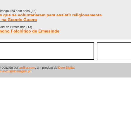
começou há cem anos (15)
 que se voluntariaram para assistir religiosamente
 na Grande Guerra
ocial de Ermesinde (13)
ancho Folclórico de Ermesinde
Produzido por
ardina.com
, um produto da
Dom Digital
.
master@domdigital.pt
.