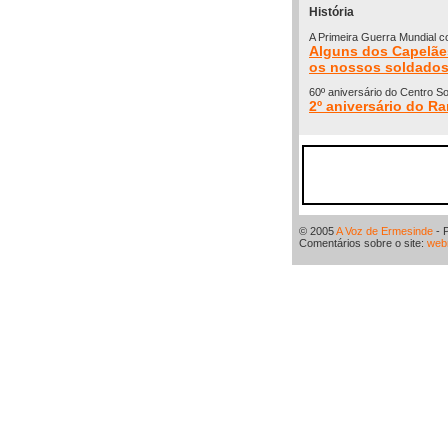
História
A Primeira Guerra Mundial 
Alguns dos Capelães
os nossos soldados
60º aniversário do Centro S
2º aniversário do R
© 2005
A Voz de Ermesinde
- 
Comentários sobre o site:
web