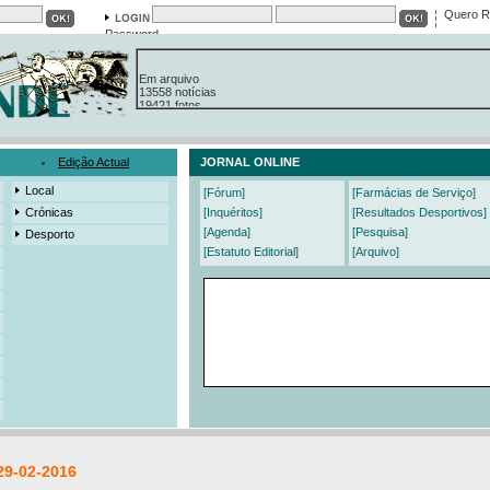
Quero R
Password
Em arquivo
13558 notícias
19421 fotos
385 edições
3206 mensagens
525 registos
Edição Actual
JORNAL ONLINE
Local
[Fórum]
[Farmácias de Serviço]
Crónicas
[Inquéritos]
[Resultados Desportivos]
[Agenda]
[Pesquisa]
Desporto
[Estatuto Editorial]
[Arquivo]
29-02-2016